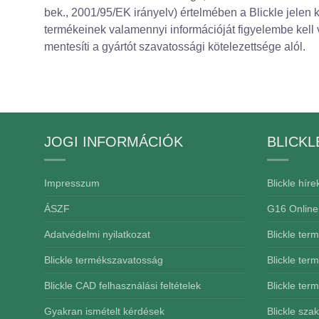
bek., 2001/95/EK irányelv) értelmében a Blickle jelen
termékeinek valamennyi információját figyelembe kell
mentesíti a gyártót szavatossági kötelezettsége alól.
JOGI INFORMÁCIÓK
BLICKL
Impresszum
Blickle híre
ÁSZF
G16 Online
Adatvédelmi nyilatkozat
Blickle ter
Blickle termékszavatosság
Blickle ter
Blickle CAD felhasználási feltételek
Blickle ter
Gyakran ismételt kérdések
Blickle sza