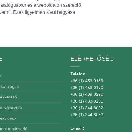
 katalógusban és a weboldalon szereplő
 venni. Ezek figyelmen kívül hagyása
E
ELÉRHETŐSÉG
Telefon
k
+36 (1) 453-0169
 katalógus
+36 (1) 453-0170
+36 (1) 439-0290
mékkereső
+36 (1) 439-0291
mékválaszték
+36 (1) 244-8032
+36 (1) 244-8033
mékvideók
E-mail:
kmai tanácsadó