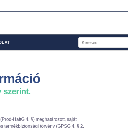
Keresés
OLAT
a
következőre:
ormáció
 szerint.
Prod-HaftG 4. §) meghatározott, saját
 és termékbiztonsági törvény (GPSG 4. § 2.