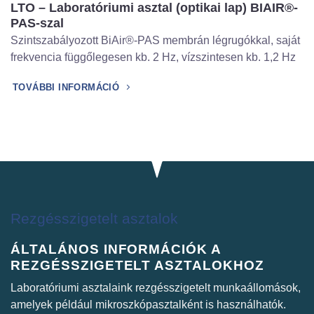
LTO – Laboratóriumi asztal (optikai lap) BIAIR®-
PAS-szal
Szintszabályozott BiAir®-PAS membrán légrugókkal, saját
frekvencia függőlegesen kb. 2 Hz, vízszintesen kb. 1,2 Hz
TOVÁBBI INFORMÁCIÓ
Rezgésszigetelt asztalok
ÁLTALÁNOS INFORMÁCIÓK A
REZGÉSSZIGETELT ASZTALOKHOZ
Laboratóriumi asztalaink rezgésszigetelt munkaállomások,
amelyek például mikroszkópasztalként is használhatók.