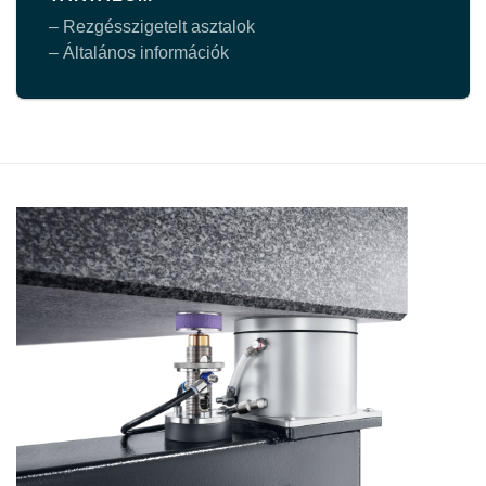
– Rezgésszigetelt asztalok
– Általános információk