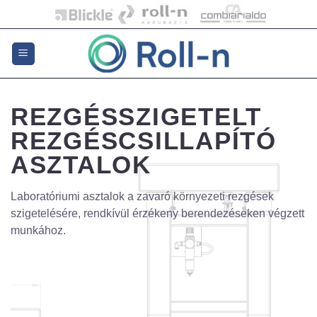
Skip
to
content
REZGÉSSZIGETELT
REZGÉSCSILLAPÍTÓ
ASZTALOK
Laboratóriumi asztalok a zavaró környezeti rezgések
szigetelésére, rendkívül érzékeny berendezéseken végzett
munkához.