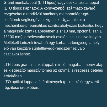
Gránit munkalappal (LTH típus) vagy optikai asztallappal
(LTO típus) kaphatók. A környezetből származó zavaró
rezgéseket a rendkívül hatékony membránlégrugó-
izolátorok segítségével szigetelik. Ugyanakkor a
mechanikus-pneumatikus szintszabályozás biztosítja, hogy
a magasságszint (alapesetben ± 1/ 10 mm, opcionálisan ±
1/ 100 mm) terhelésváltozások esetén is biztosítva legyen.
Mellékelt tartozék továbbá egy karbantartóegység, amely
elő van készítve sűrítettlevegő-rendszerhez való
csatlakozáshoz.
LTH típus gránit munkalappal, mint önmagában merev alap
és kiegészítő masszív tömeg az optimális rezgésszigetelés
érdekében.
LTO optikai lappal a felépítmények (pl. optikák) egyszerű
rögzítése érdekében.