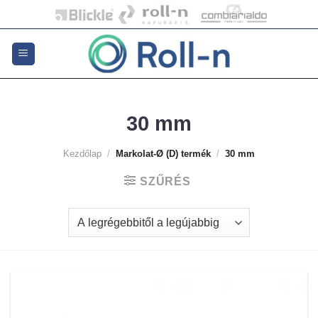
Skip
to
content
30 mm
Kezdőlap
/
Markolat-Ø (D) termék
/
30 mm
SZŰRÉS