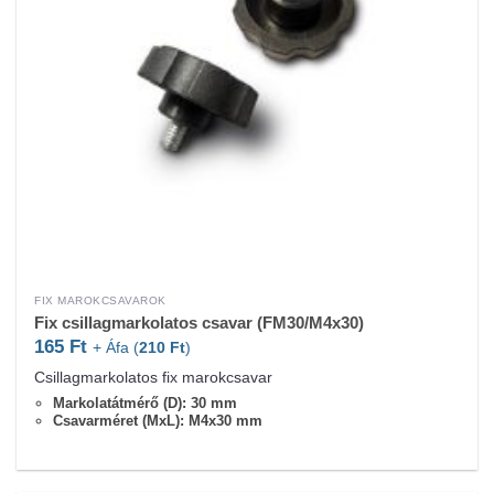
FIX MAROKCSAVAROK
Fix csillagmarkolatos csavar (FM30/M4x30)
165
Ft
+ Áfa (
210
Ft
)
Csillagmarkolatos fix marokcsavar
Markolatátmérő (D): 30 mm
Csavarméret (MxL): M4x30 mm