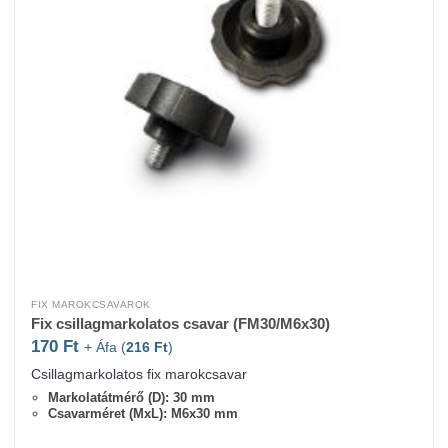
FIX MAROKCSAVAROK
Fix csillagmarkolatos csavar (FM30/M6x30)
170
Ft
+ Áfa (
216
Ft
)
Csillagmarkolatos fix marokcsavar
Markolatátmérő (D): 30 mm
Csavarméret (MxL): M6x30 mm