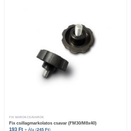
FIX MAROKCSAVAROK
Fix csillagmarkolatos csavar (FM30/M8x40)
193
Ft
+ Áfa (
245
Ft
)