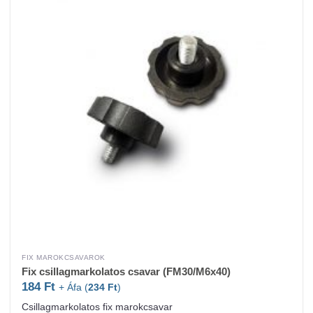
FIX MAROKCSAVAROK
Fix csillagmarkolatos csavar (FM30/M6x40)
184
Ft
+ Áfa (
234
Ft
)
Csillagmarkolatos fix marokcsavar