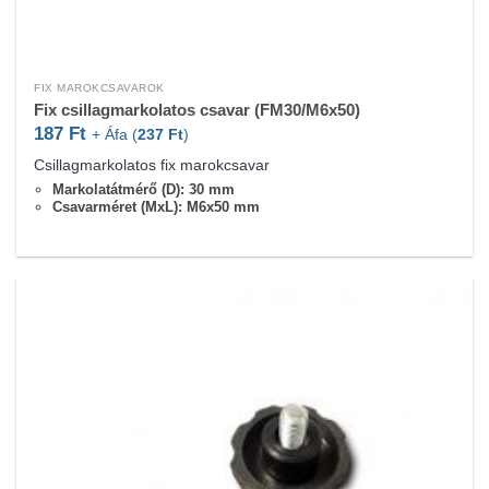
FIX MAROKCSAVAROK
Fix csillagmarkolatos csavar (FM30/M6x50)
187
Ft
+ Áfa (
237
Ft
)
Csillagmarkolatos fix marokcsavar
Markolatátmérő (D): 30 mm
Csavarméret (MxL): M6x50 mm