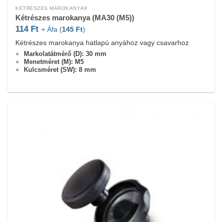
KÉTRÉSZES MAROKANYÁK
Kétrészes marokanya (MA30 (M5))
114
Ft
+ Áfa (
145
Ft
)
Kétrészes marokanya hatlapú anyához vagy csavarhoz
Markolatátmérő (D): 30 mm
Menetméret (M): M5
Kulcsméret (SW): 8 mm