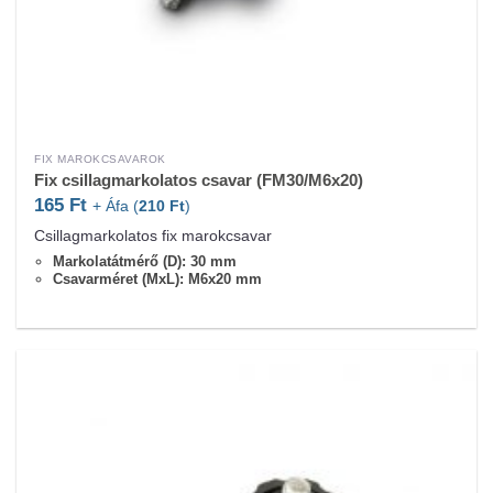
FIX MAROKCSAVAROK
Fix csillagmarkolatos csavar (FM30/M6x20)
165
Ft
+ Áfa (
210
Ft
)
Csillagmarkolatos fix marokcsavar
Markolatátmérő (D): 30 mm
Csavarméret (MxL): M6x20 mm