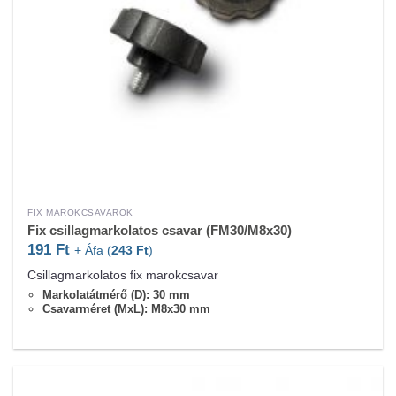
FIX MAROKCSAVAROK
Fix csillagmarkolatos csavar (FM30/M8x30)
191
Ft
+ Áfa (
243
Ft
)
Csillagmarkolatos fix marokcsavar
Markolatátmérő (D): 30 mm
Csavarméret (MxL): M8x30 mm