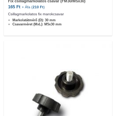
Fix csillagmarkolatos csavar (FM30/M5x30)
165
Ft
+ Áfa (
210
Ft
)
Csillagmarkolatos fix marokcsavar
Markolatátmérő (D): 30 mm
Csavarméret (MxL): M5x30 mm