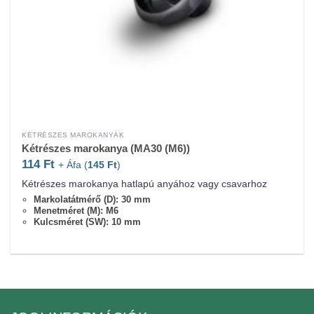
KÉTRÉSZES MAROKANYÁK
Kétrészes marokanya (MA30 (M6))
114
Ft
+ Áfa (
145
Ft
)
Kétrészes marokanya hatlapú anyához vagy csavarhoz
Markolatátmérő (D): 30 mm
Menetméret (M): M6
Kulcsméret (SW): 10 mm