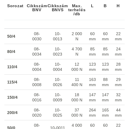
Sorozat
Cikkszám
Cikkszám
Max.
L
B
H
BNV
BNVS
terhelés
/db
Sorozat
Cikkszám
Cikkszám
Max.
L
B
H
BNV
BNVS
terhelés
08-
10-
2 000
60
60
22
/db
50/4
0030
0013
N
mm
mm
mm
08-
10-
4 700
85
85
24
80/4
0034
0023
N
mm
mm
mm
08-
10-
12
123
123
28
110/4
0004
0004
000 N
mm
mm
mm
08-
10-
11
163
88
29
115/4
0008
0026
400 N
mm
mm
mm
08-
10-
18
147
147
32
150/4
0016
0009
000 N
mm
mm
mm
08-
10-
37
264
165
44
200/4
0020
0025
000 N
mm
mm
mm
08-
4 000
60
60
22
50/0
10-0011