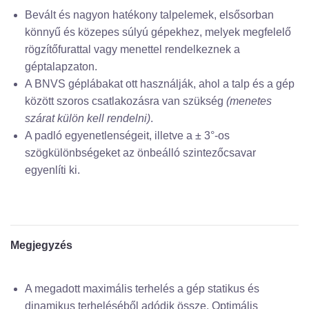
Bevált és nagyon hatékony talpelemek, elsősorban
könnyű és közepes súlyú gépekhez, melyek megfelelő
rögzítőfurattal vagy menettel rendelkeznek a
géptalapzaton.
A BNVS géplábakat ott használják, ahol a talp és a gép
között szoros csatlakozásra van szükség
(menetes
szárat külön kell rendelni)
.
A padló egyenetlenségeit, illetve a ± 3°-os
szögkülönbségeket az önbeálló szintezőcsavar
egyenlíti ki.
Megjegyzés
A megadott maximális terhelés a gép statikus és
dinamikus terheléséből adódik össze. Optimális