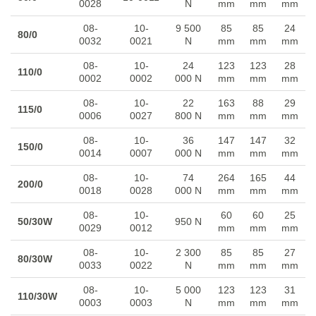
0028
N
mm
mm
mm
08-
10-
9 500
85
85
24
80/0
0032
0021
N
mm
mm
mm
08-
10-
24
123
123
28
110/0
0002
0002
000 N
mm
mm
mm
08-
10-
22
163
88
29
115/0
0006
0027
800 N
mm
mm
mm
08-
10-
36
147
147
32
150/0
0014
0007
000 N
mm
mm
mm
08-
10-
74
264
165
44
200/0
0018
0028
000 N
mm
mm
mm
08-
10-
60
60
25
50/30W
950 N
0029
0012
mm
mm
mm
08-
10-
2 300
85
85
27
80/30W
0033
0022
N
mm
mm
mm
08-
10-
5 000
123
123
31
110/30W
0003
0003
N
mm
mm
mm