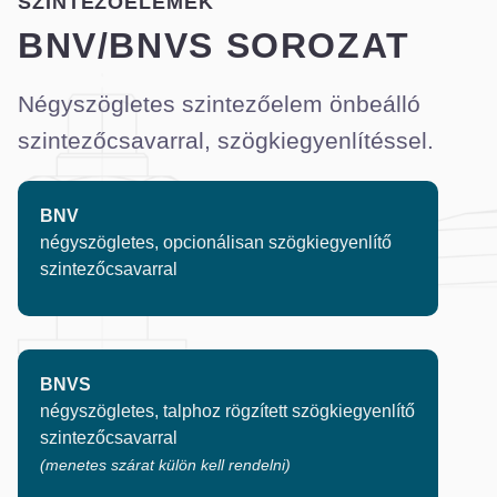
SZINTEZŐELEMEK
BNV/BNVS SOROZAT
Négyszögletes szintezőelem önbeálló
szintezőcsavarral, szögkiegyenlítéssel.
BNV
négyszögletes, opcionálisan szögkiegyenlítő
szintezőcsavarral
BNVS
négyszögletes, talphoz rögzített szögkiegyenlítő
szintezőcsavarral
(menetes szárat külön kell rendelni)