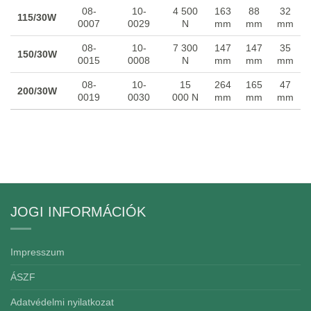
08-
10-
4 500
163
88
32
115/30W
0007
0029
N
mm
mm
mm
08-
10-
7 300
147
147
35
150/30W
0015
0008
N
mm
mm
mm
08-
10-
15
264
165
47
200/30W
0019
0030
000 N
mm
mm
mm
JOGI INFORMÁCIÓK
Impresszum
ÁSZF
Adatvédelmi nyilatkozat