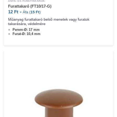
ANYA- ÉS FURATTAKARÓK
Furattakaró (FT10/17-G)
12
Ft
+ Áfa (
15
Ft
)
Műanyag furattakaró belső menetek vagy furatok
takarására, védelmére
Perem-Ø: 17 mm
Furat-Ø: 10,4 mm