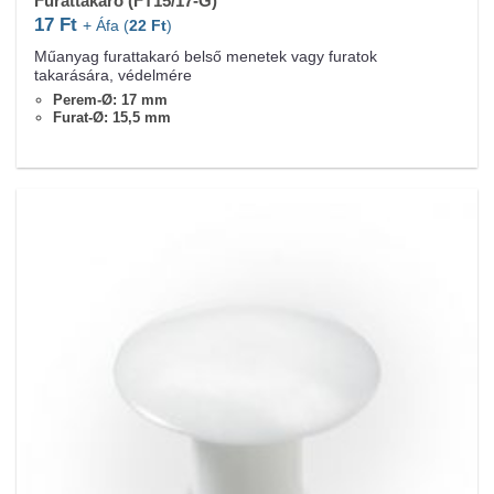
Furattakaró (FT15/17-G)
17
Ft
+ Áfa (
22
Ft
)
Műanyag furattakaró belső menetek vagy furatok
takarására, védelmére
Perem-Ø: 17 mm
Furat-Ø: 15,5 mm