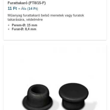
Furattakaró (FT8/15-F)
11
Ft
+ Áfa (
14
Ft
)
Műanyag furattakaró belső menetek vagy furatok
takarására, védelmére
Perem-Ø: 15 mm
Furat-Ø: 8,4 mm