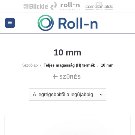
Skip
to
content
10 mm
Kezdőlap
/
Teljes magasság (H) termék
/
10 mm
SZŰRÉS