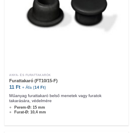
ANYA- ÉS FURATTAKARÓK
Furattakaró (FT10/15-F)
11
Ft
+ Áfa (
14
Ft
)
Műanyag furattakaró belső menetek vagy furatok
takarására, védelmére
Perem-Ø: 15 mm
Furat-Ø: 10,4 mm