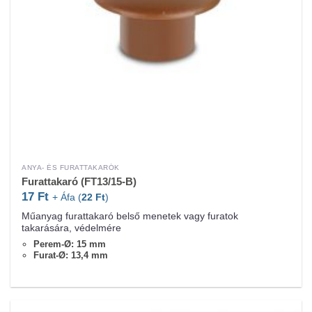
ANYA- ÉS FURATTAKARÓK
Furattakaró (FT13/15-B)
17
Ft
+ Áfa (
22
Ft
)
Műanyag furattakaró belső menetek vagy furatok
takarására, védelmére
Perem-Ø: 15 mm
Furat-Ø: 13,4 mm