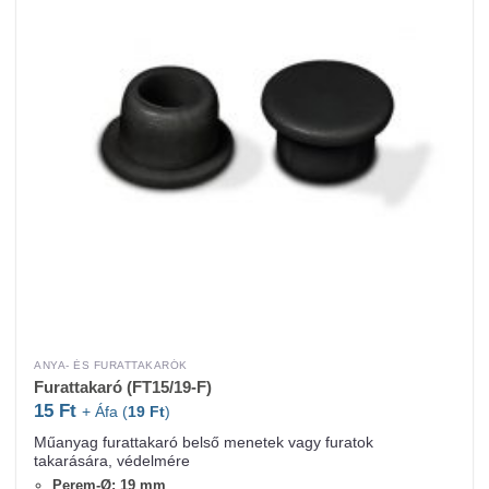
ANYA- ÉS FURATTAKARÓK
Furattakaró (FT15/19-F)
15
Ft
+ Áfa (
19
Ft
)
Műanyag furattakaró belső menetek vagy furatok
takarására, védelmére
Perem-Ø: 19 mm