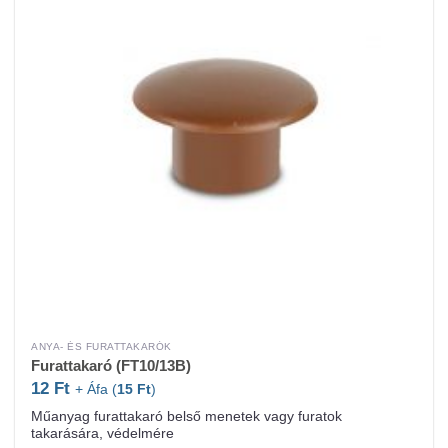
ANYA- ÉS FURATTAKARÓK
Furattakaró (FT10/13B)
12
Ft
+ Áfa (
15
Ft
)
Műanyag furattakaró belső menetek vagy furatok
takarására, védelmére