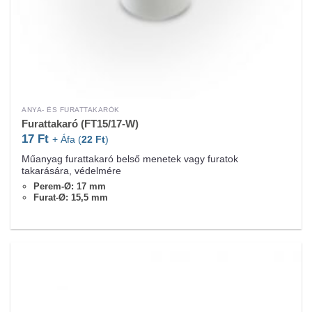
ANYA- ÉS FURATTAKARÓK
Furattakaró (FT15/17-W)
17
Ft
+ Áfa (
22
Ft
)
Műanyag furattakaró belső menetek vagy furatok
takarására, védelmére
Perem-Ø: 17 mm
Furat-Ø: 15,5 mm