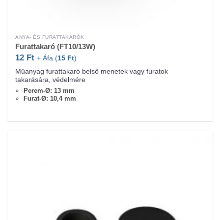
ANYA- ÉS FURATTAKARÓK
Furattakaró (FT10/13W)
12
Ft
+ Áfa (
15
Ft
)
Műanyag furattakaró belső menetek vagy furatok
takarására, védelmére
Perem-Ø: 13 mm
Furat-Ø: 10,4 mm