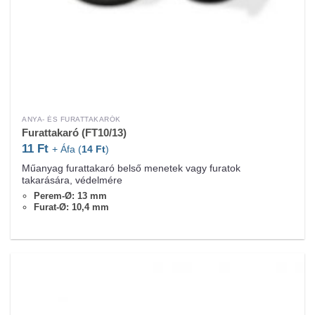
ANYA- ÉS FURATTAKARÓK
Furattakaró (FT10/13)
11
Ft
+ Áfa (
14
Ft
)
Műanyag furattakaró belső menetek vagy furatok
takarására, védelmére
Perem-Ø: 13 mm
Furat-Ø: 10,4 mm