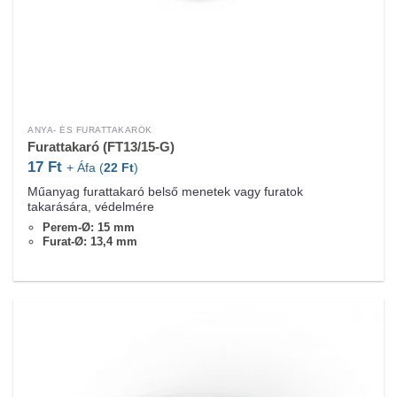
ANYA- ÉS FURATTAKARÓK
Furattakaró (FT13/15-G)
17
Ft
+ Áfa (
22
Ft
)
Műanyag furattakaró belső menetek vagy furatok
takarására, védelmére
Perem-Ø: 15 mm
Furat-Ø: 13,4 mm