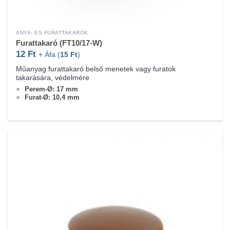
ANYA- ÉS FURATTAKARÓK
Furattakaró (FT10/17-W)
12
Ft
+ Áfa (
15
Ft
)
Műanyag furattakaró belső menetek vagy furatok
takarására, védelmére
Perem-Ø: 17 mm
Furat-Ø: 10,4 mm