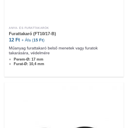
ANYA- ÉS FURATTAKARÓK
Furattakaró (FT10/17-B)
12
Ft
+ Áfa (
15
Ft
)
Műanyag furattakaró belső menetek vagy furatok
takarására, védelmére
Perem-Ø: 17 mm
Furat-Ø: 10,4 mm