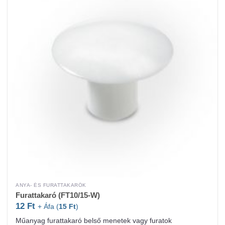
ANYA- ÉS FURATTAKARÓK
Furattakaró (FT10/15-W)
12
Ft
+ Áfa (
15
Ft
)
Műanyag furattakaró belső menetek vagy furatok