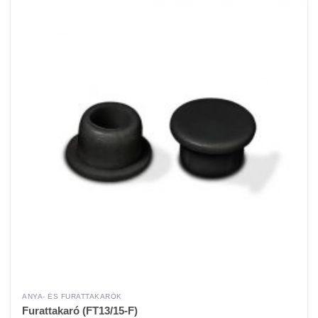
ANYA- ÉS FURATTAKARÓK
Furattakaró (FT13/15-F)