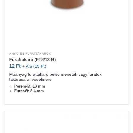
ANYA- ÉS FURATTAKARÓK
Furattakaró (FT8/13-B)
12
Ft
+ Áfa (
15
Ft
)
Műanyag furattakaró belső menetek vagy furatok
takarására, védelmére
Perem-Ø: 13 mm
Furat-Ø: 8,4 mm