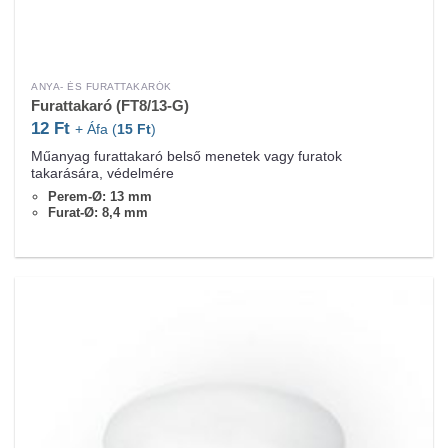
ANYA- ÉS FURATTAKARÓK
Furattakaró (FT8/13-G)
12
Ft
+ Áfa (
15
Ft
)
Műanyag furattakaró belső menetek vagy furatok
takarására, védelmére
Perem-Ø: 13 mm
Furat-Ø: 8,4 mm