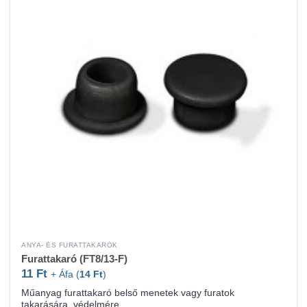
ANYA- ÉS FURATTAKARÓK
Furattakaró (FT8/13-F)
11
Ft
+ Áfa (
14
Ft
)
Műanyag furattakaró belső menetek vagy furatok
takarására, védelmére