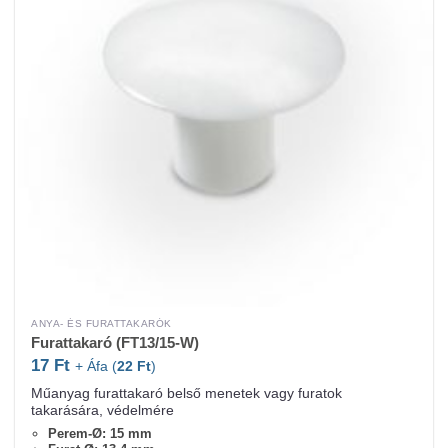
ANYA- ÉS FURATTAKARÓK
Furattakaró (FT13/15-W)
17
Ft
+ Áfa (
22
Ft
)
Műanyag furattakaró belső menetek vagy furatok
takarására, védelmére
Perem-Ø: 15 mm