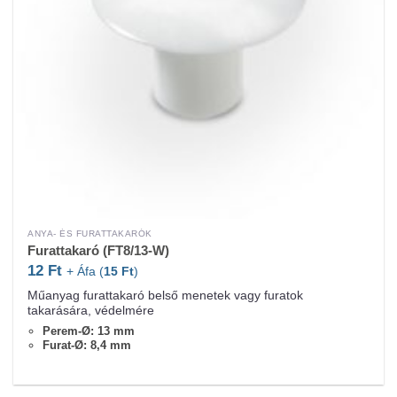
ANYA- ÉS FURATTAKARÓK
Furattakaró (FT8/13-W)
12
Ft
+ Áfa (
15
Ft
)
Műanyag furattakaró belső menetek vagy furatok
takarására, védelmére
Perem-Ø: 13 mm
Furat-Ø: 8,4 mm