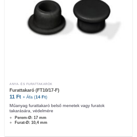
ANYA- ÉS FURATTAKARÓK
Furattakaró (FT10/17-F)
11
Ft
+ Áfa (
14
Ft
)
Műanyag furattakaró belső menetek vagy furatok
takarására, védelmére
Perem-Ø: 17 mm
Furat-Ø: 10,4 mm