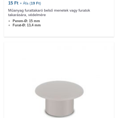
15
Ft
+ Áfa (
19
Ft
)
Műanyag furattakaró belső menetek vagy furatok
takarására, védelmére
Perem-Ø: 15 mm
Furat-Ø: 13,4 mm