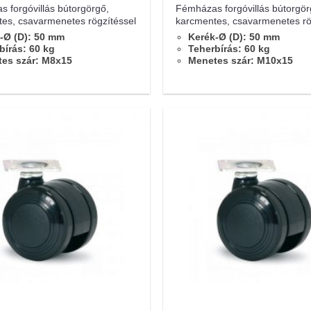
 forgóvillás bútorgörgő,
Fémházas forgóvillás bútorgör
es, csavarmenetes rögzítéssel
karcmentes, csavarmenetes rö
-Ø (D): 50 mm
Kerék-Ø (D): 50 mm
bírás: 60 kg
Teherbírás: 60 kg
es szár: M8x15
Menetes szár: M10x15