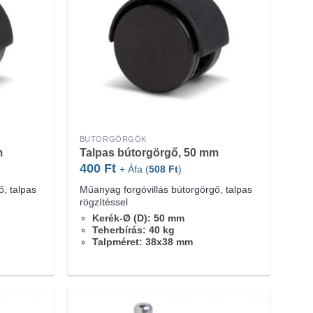
BÚTORGÖRGŐK
m
Talpas bútorgörgő, 50 mm
400
Ft
+ Áfa (
508
Ft
)
, talpas
Műanyag forgóvillás bútorgörgő, talpas
rögzítéssel
Kerék-Ø (D): 50 mm
Teherbírás: 40 kg
Talpméret: 38x38 mm