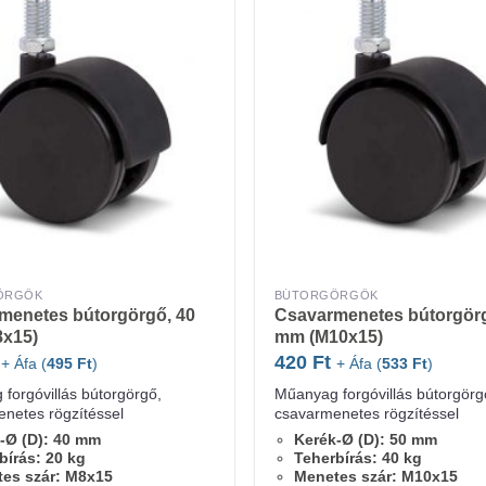
ÖRGŐK
BÚTORGÖRGŐK
menetes bútorgörgő, 40
Csavarmenetes bútorgörg
x15)
mm (M10x15)
420
Ft
+ Áfa (
495
Ft
)
+ Áfa (
533
Ft
)
forgóvillás bútorgörgő,
Műanyag forgóvillás bútorgörg
netes rögzítéssel
csavarmenetes rögzítéssel
-Ø (D): 40 mm
Kerék-Ø (D): 50 mm
bírás: 20 kg
Teherbírás: 40 kg
es szár: M8x15
Menetes szár: M10x15