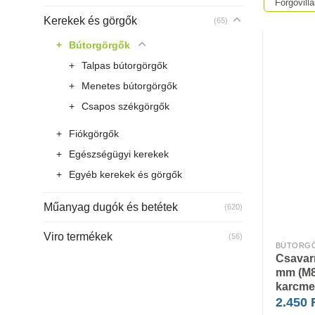
Forgóvill
Kerekek és görgők
(65)
Bútorgörgők
Talpas bútorgörgők
Menetes bútorgörgők
Csapos székgörgők
Fiókgörgők
Egészségügyi kerekek
Egyéb kerekek és görgők
Műanyag dugók és betétek
(620)
Viro termékek
(56)
BÚTORG
Csavar
mm (M8
karcme
2.450