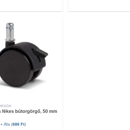
ÖRGŐK
 fékes bútorgörgő, 50 mm
+ Áfa (
686
Ft
)