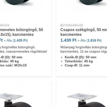
ÖRGŐK
BÚTORGÖRGŐK
menetes bútorgörgő, 50
Csapos székgörgő, 50 mm
0x15), karcmentes
karcmentes
Ft
1.430
Ft
+ Áfa (
1.435
Ft
)
+ Áfa (
1.816
Ft
)
forgóvillás bútorgörgő,
Műanyag forgóvillás bútorgörg
es, csavarmenetes rögzítéssel
karcmentes, 11-es csapos rögz
-Ø (D): 50 mm
Kerék-Ø (D): 50 mm
bírás: 45 kg
Teherbírás: 45 kg
es szár: M10x15
Csap-Ø: 11 mm