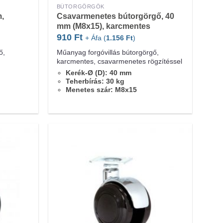
BÚTORGÖRGŐK
,
Csavarmenetes bútorgörgő, 40
mm (M8x15), karcmentes
910
Ft
+ Áfa (
1.156
Ft
)
ő,
Műanyag forgóvillás bútorgörgő,
karcmentes, csavarmenetes rögzítéssel
Kerék-Ø (D): 40 mm
Teherbírás: 30 kg
Menetes szár: M8x15