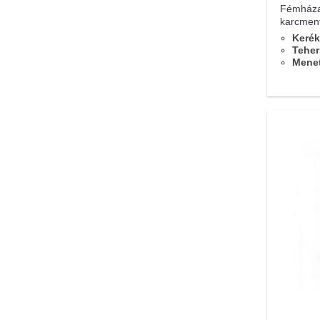
Fémházas
karcment
Kerék
Teher
Menet