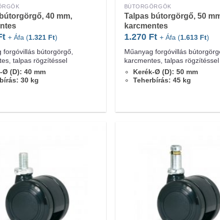
ÖRGŐK
BÚTORGÖRGŐK
 bútorgörgő, 40 mm,
Talpas bútorgörgő, 50 mm
ntes
karcmentes
Ft
1.270
Ft
+ Áfa (
1.321
Ft
)
+ Áfa (
1.613
Ft
)
forgóvillás bútorgörgő,
Műanyag forgóvillás bútorgörg
es, talpas rögzítéssel
karcmentes, talpas rögzítéssel
-Ø (D): 40 mm
Kerék-Ø (D): 50 mm
bírás: 30 kg
Teherbírás: 45 kg