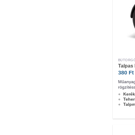
BÚTORG
Talpas
380
Ft
Műanyag 
rögzítés
Kerék
Teher
Talpm