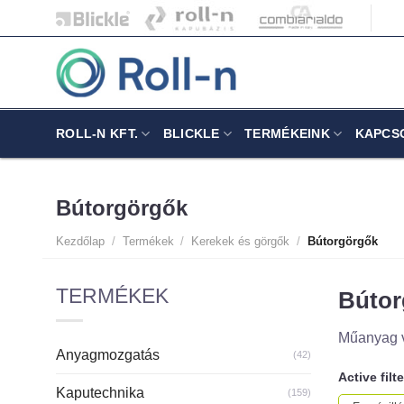
Skip
to
content
ROLL-N KFT.
BLICKLE
TERMÉKEINK
KAPCS
Bútorgörgők
Kezdőlap
/
Termékek
/
Kerekek és görgők
/
Bútorgörgők
TERMÉKEK
Bútor
Műanyag v
Anyagmozgatás
(42)
Active filt
Kaputechnika
(159)