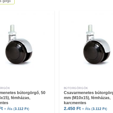
ás görgő
ÖRGŐK
BÚTORGÖRGŐK
menetes bútorgörgő, 50
Csavarmenetes bútorgörg
x15), fémházas,
mm (M10x15), fémházas,
ntes
karcmentes
Ft
2.450
Ft
+ Áfa (
3.112
Ft
)
+ Áfa (
3.112
Ft
)