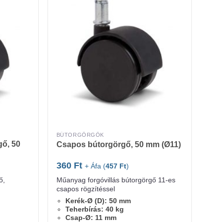
BÚTORGÖRGŐK
ő, 50
Csapos bútorgörgő, 50 mm (Ø11)
360
Ft
+ Áfa (
457
Ft
)
ő,
Műanyag forgóvillás bútorgörgő 11-es
csapos rögzítéssel
Kerék-Ø (D): 50 mm
Teherbírás: 40 kg
Csap-Ø: 11 mm