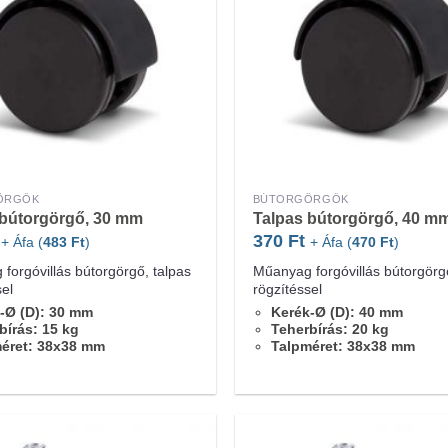
ÖRGŐK
BÚTORGÖRGŐK
 bútorgörgő, 30 mm
Talpas bútorgörgő, 40 m
370
Ft
+ Áfa (
483
Ft
)
+ Áfa (
470
Ft
)
forgóvillás bútorgörgő, talpas
Műanyag forgóvillás bútorgörgő
sel
rögzítéssel
-Ø (D): 30 mm
Kerék-Ø (D): 40 mm
bírás: 15 kg
Teherbírás: 20 kg
éret: 38x38 mm
Talpméret: 38x38 mm