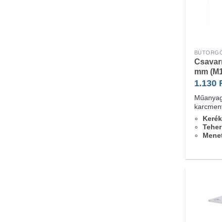
BÚTORG
Csavar
mm (M1
1.130
Műanyag 
karcment
Kerék
Teher
Menet