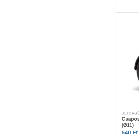
BÚTORG
Csapos
(Ø11)
540
Ft