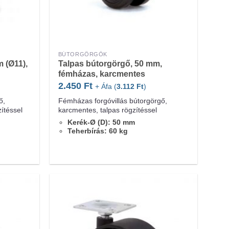
BÚTORGÖRGŐK
 (Ø11),
Talpas bútorgörgő, 50 mm,
fémházas, karcmentes
2.450
Ft
+ Áfa (
3.112
Ft
)
ő,
Fémházas forgóvillás bútorgörgő,
ítéssel
karcmentes, talpas rögzítéssel
Kerék-Ø (D): 50 mm
Teherbírás: 60 kg