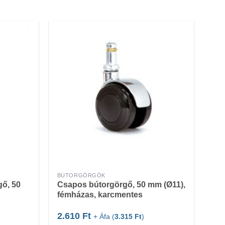
BÚTORGÖRGŐK
ő, 50
Csapos bútorgörgő, 50 mm (Ø11),
fémházas, karcmentes
2.610
Ft
+ Áfa (
3.315
Ft
)