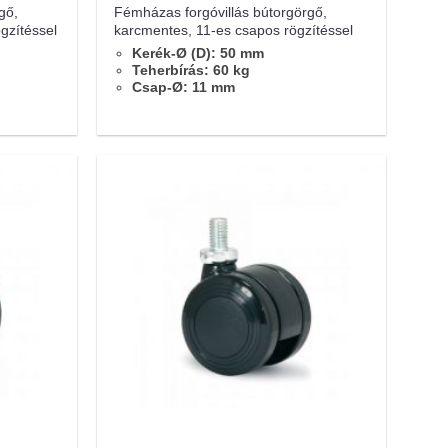
gő,
Fémházas forgóvillás bútorgörgő,
gzítéssel
karcmentes, 11-es csapos rögzítéssel
Kerék-Ø (D): 50 mm
Teherbírás: 60 kg
Csap-Ø: 11 mm