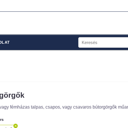
Keresés
OLAT
a
következőre:
görgők
agy fémházas talpas, csapos, vagy csavaros bútorgörgők műanya
ers