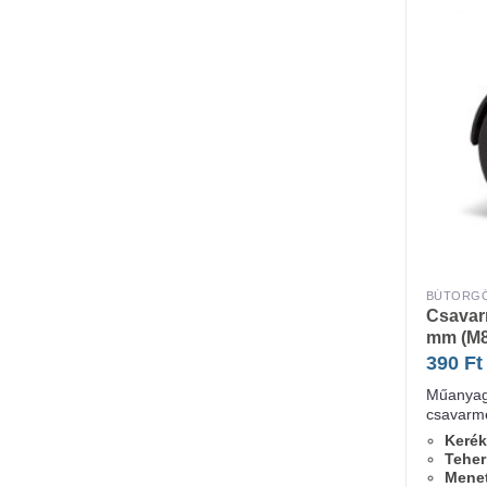
BÚTORG
Csavar
mm (M8
390
Ft
Műanyag 
csavarme
Kerék
Teher
Menet