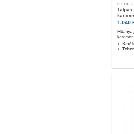
BÚTORG
Talpas
karcme
1.040
Műanyag 
karcment
Kerék
Teher