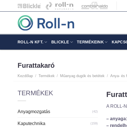
Skip
to
content
ROLL-N KFT.
BLICKLE
TERMÉKEINK
KAPCS
Furattakaró
Kezdőlap
/
Termékek
/
Műanyag dugók és betétek
/
Anya- és 
TERMÉKEK
Furat
A ROLL-N K
Anyagmozgatás
(42)
– anyaga
Kaputechnika
(159)
– rendelh