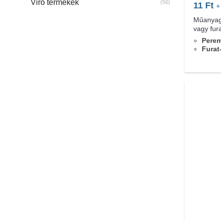
Viro termékek
(56)
11
Ft
+
Műanyag 
vagy fur
Pere
Furat