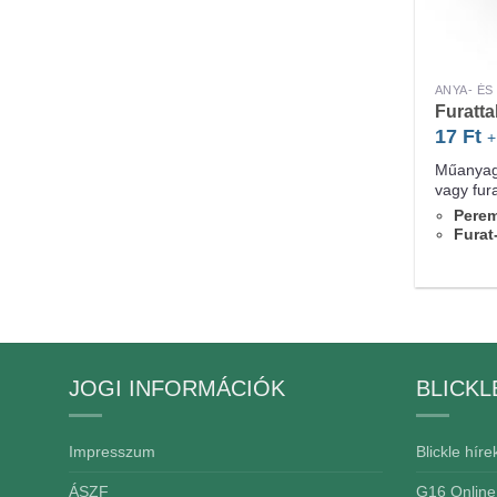
ANYA- É
Furatta
17
Ft
+
Műanyag 
vagy fur
Pere
Furat
JOGI INFORMÁCIÓK
BLICKL
Impresszum
Blickle híre
ÁSZF
G16 Online