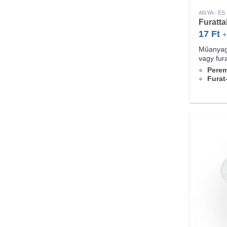
ANYA- É
Furatta
17
Ft
+
Műanyag 
vagy fur
Pere
Furat