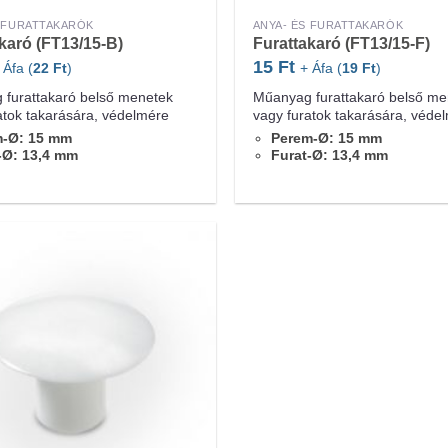
S FURATTAKARÓK
ANYA- ÉS FURATTAKARÓK
karó (FT13/15-B)
Furattakaró (FT13/15-F)
15
Ft
 Áfa (
22
Ft
)
+ Áfa (
19
Ft
)
furattakaró belső menetek
Műanyag furattakaró belső me
atok takarására, védelmére
vagy furatok takarására, véde
m-Ø: 15 mm
Perem-Ø: 15 mm
-Ø: 13,4 mm
Furat-Ø: 13,4 mm