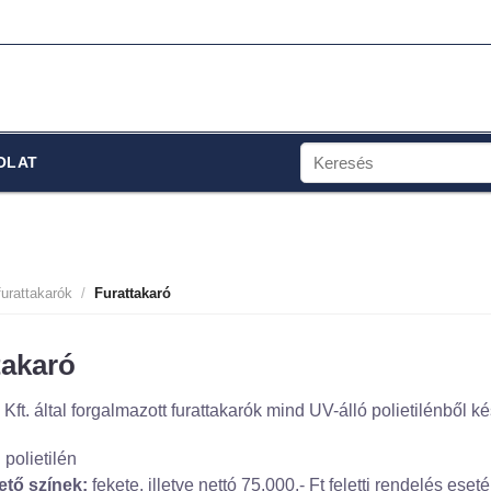
Keresés
OLAT
a
következőre:
furattakarók
/
Furattakaró
takaró
ft. által forgalmazott furattakarók mind UV-álló polietilénből ké
:
polietilén
ető színek:
fekete, illetve nettó 75.000,- Ft feletti rendelés es