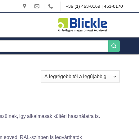
+36 (1) 453-0169 | 453-0170
szülnek, így alkalmasak kültéri használatra is.
etén egyedi RAL-színben is legyárthatók