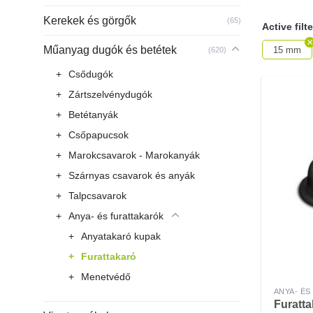
Kerekek és görgők
(65)
Active filt
Műanyag dugók és betétek
15 mm
(620)
Csődugók
Zártszelvénydugók
Betétanyák
Csőpapucsok
Marokcsavarok - Marokanyák
Szárnyas csavarok és anyák
Talpcsavarok
Anya- és furattakarók
Anyatakaró kupak
Furattakaró
Menetvédő
ANYA- É
Furatta