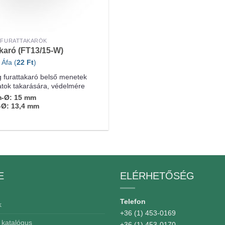
S FURATTAKARÓK
karó (FT13/15-W)
 Áfa (
22
Ft
)
furattakaró belső menetek
atok takarására, védelmére
m-Ø: 15 mm
-Ø: 13,4 mm
E
ELÉRHETŐSÉG
Telefon
k
+36 (1) 453-0169
 katalógus
+36 (1) 453-0170