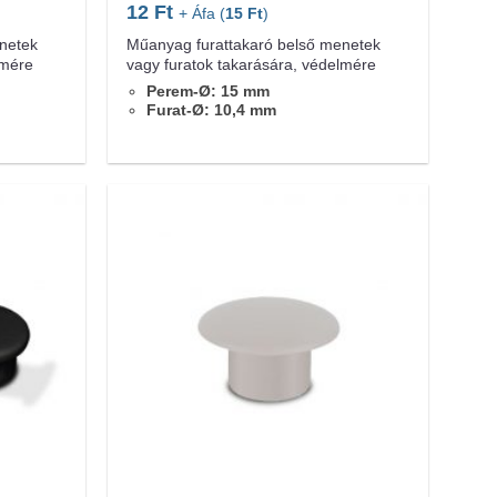
12
Ft
+ Áfa (
15
Ft
)
netek
Műanyag furattakaró belső menetek
lmére
vagy furatok takarására, védelmére
Perem-Ø: 15 mm
Furat-Ø: 10,4 mm