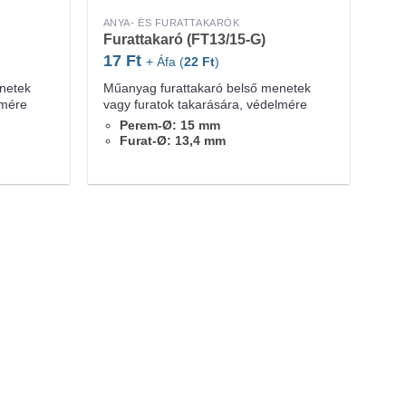
ANYA- ÉS FURATTAKARÓK
Furattakaró (FT13/15-G)
17
Ft
+ Áfa (
22
Ft
)
netek
Műanyag furattakaró belső menetek
lmére
vagy furatok takarására, védelmére
Perem-Ø: 15 mm
Furat-Ø: 13,4 mm