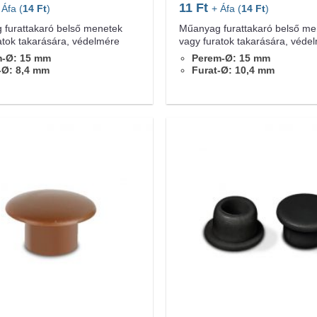
11
Ft
 Áfa (
14
Ft
)
+ Áfa (
14
Ft
)
furattakaró belső menetek
Műanyag furattakaró belső me
atok takarására, védelmére
vagy furatok takarására, véde
m-Ø: 15 mm
Perem-Ø: 15 mm
-Ø: 8,4 mm
Furat-Ø: 10,4 mm