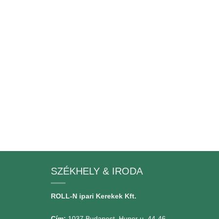
SZÉKHELY & IRODA
ROLL-N ipari Kerekek Kft.
Cím:
1037 Budapest, Hunor u. 44-46.