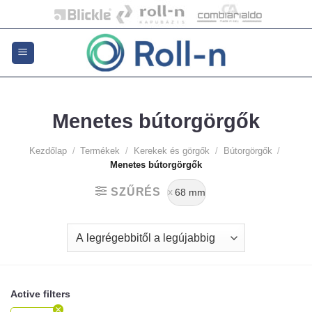
Skip
to
content
Menetes bútorgörgők
Kezdőlap
/
Termékek
/
Kerekek és görgők
/
Bútorgörgők
/
Menetes bútorgörgők
SZŰRÉS
68 mm
Active filters