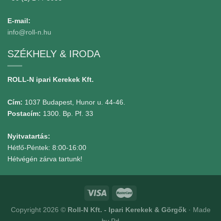
E-mail:
info@roll-n.hu
SZÉKHELY & IRODA
ROLL-N ipari Kerekek Kft.
Cím:
1037 Budapest, Hunor u. 44-46.
Postacím:
1300. Bp. Pf. 33
Nyitvatartás:
Hétfő-Péntek: 8:00-16:00
Hétvégén zárva tartunk!
Copyright 2026 ©
Roll-N Kft. - Ipari Kerekek & Görgők
· Made