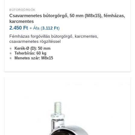
BÚTORGÖRGŐK
Csavarmenetes bútorgörgő, 50 mm (M8x15), fémházas,
karcmentes
2.450
Ft
+ Áfa (
3.112
Ft
)
Fémházas forgóvillás bútorgörgő, karcmentes,
csavarmenetes rögzítéssel
Kerék-Ø (D): 50 mm
Teherbírás: 60 kg
Menetes szár: M8x15