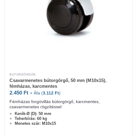
BÚTORGÖRGŐK
Csavarmenetes bútorgörgő, 50 mm (M10x15),
fémházas, karcmentes
2.450
Ft
+ Áfa (
3.112
Ft
)
Fémházas forgóvillás bútorgörgő, karcmentes,
csavarmenetes rögzítéssel
Kerék-Ø (D): 50 mm
Teherbírás: 60 kg
Menetes szár: M10x15