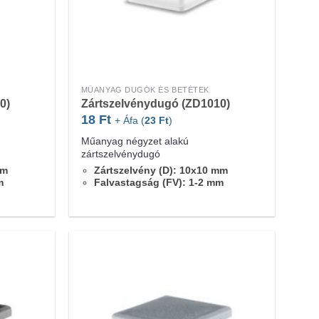
MŰANYAG DUGÓK ÉS BETÉTEK
0)
Zártszelvénydugó (ZD1010)
18
Ft
+ Áfa (
23
Ft
)
Műanyag négyzet alakú
zártszelvénydugó
mm
Zártszelvény (D): 10x10 mm
m
Falvastagság (FV): 1-2 mm