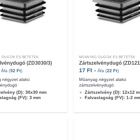
 DUGÓK ÉS BETÉTEK
MŰANYAG DUGÓK ÉS BETÉTEK
elvénydugó (ZD3030/3)
Zártszelvénydugó (ZD121
17
Ft
 Áfa (
52
Ft
)
+ Áfa (
22
Ft
)
 négyzet alakú
Műanyag négyzet alakú
vénydugó
zártszelvénydugó
zelvény (D): 30x30 mm
Zártszelvény (D): 12x12 
stagság (FV): 3 mm
Falvastagság (FV): 1-2 m