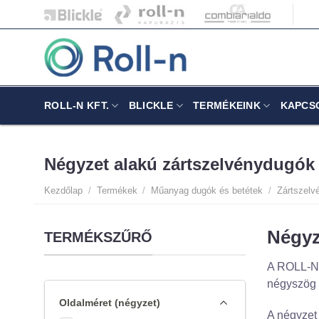
Skip
to
content
ROLL-N KFT.
BLICKLE
TERMÉKEINK
KAPCS
Négyzet alakú zártszelvénydugók
Kezdőlap
/
Termékek
/
Műanyag dugók és betétek
/
Zártszelv
Négyz
TERMÉKSZŰRŐ
A ROLL-N K
négyszög a
Oldalméret (négyzet)
A négyzet 