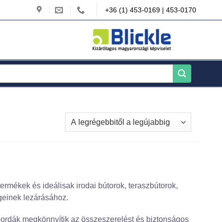
+36 (1) 453-0169 | 453-0170
rmékek és ideálisak irodai bútorok, teraszbútorok,
geinek lezárásához.
 bordák megkönnyítik az összeszerelést és biztonságos