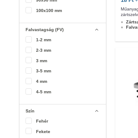
90x90 mm
+
Műanyag
100x100 mm
zártszel
Zárts
Falva
Falvastagság (FV)
1-2 mm
2-3 mm
3 mm
3-5 mm
4 mm
4-5 mm
Szín
Fehér
Fekete