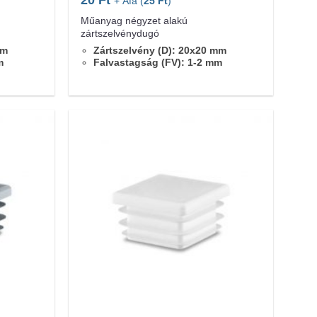
+ Áfa (
25
Ft
)
Műanyag négyzet alakú
zártszelvénydugó
mm
Zártszelvény (D): 20x20 mm
m
Falvastagság (FV): 1-2 mm