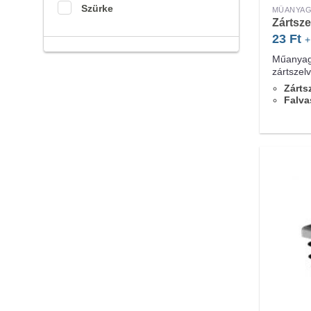
Szürke
MŰANYAG
Zártsz
23
Ft
+
Műanyag
zártszel
Zárts
Falva