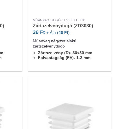
MŰANYAG DUGÓK ÉS BETÉTEK
0)
Zártszelvénydugó (ZD3030)
36
Ft
+ Áfa (
46
Ft
)
Műanyag négyzet alakú
zártszelvénydugó
mm
Zártszelvény (D): 30x30 mm
m
Falvastagság (FV): 1-2 mm