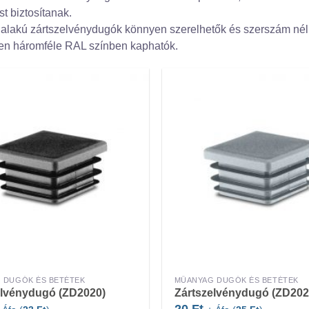
st biztosítanak.
 alakú zártszelvénydugók könnyen szerelhetők és szerszám nél
en háromféle RAL színben kaphatók.
 DUGÓK ÉS BETÉTEK
MŰANYAG DUGÓK ÉS BETÉTEK
elvénydugó (ZD2020)
Zártszelvénydugó (ZD202
20
Ft