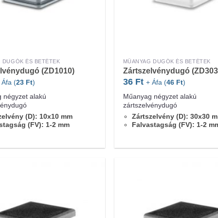
 DUGÓK ÉS BETÉTEK
MŰANYAG DUGÓK ÉS BETÉTEK
elvénydugó (ZD1010)
Zártszelvénydugó (ZD303
36
Ft
 Áfa (
23
Ft
)
+ Áfa (
46
Ft
)
 négyzet alakú
Műanyag négyzet alakú
vénydugó
zártszelvénydugó
zelvény (D): 10x10 mm
Zártszelvény (D): 30x30 
stagság (FV): 1-2 mm
Falvastagság (FV): 1-2 m