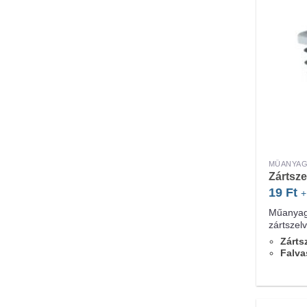
MŰANYAG
Zártsz
19
Ft
+
Műanyag
zártszel
Zárts
Falva