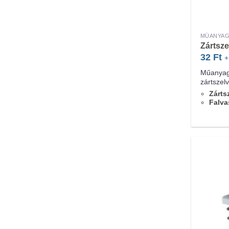
MŰANYAG
Zártsz
32
Ft
+
Műanyag
zártszel
Zárts
Falva