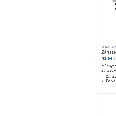
MŰANYAG
Zártsz
41
Ft
+
Műanyag
zártszel
Zárts
Falva