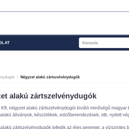
Keresés
OLAT
a
következőre:
énydugók
/
Négyzet alakú zártszelvénydugók
et alakú zártszelvénydugók
ft. négyzet alakú zártszelvénydugói kiváló minőségű magyar te
lakú állványok, készülékek, edzőberendezések, stb. nyitott vé
alakú zártszelvénydugók lefedik az éles peremet, a vízszintes