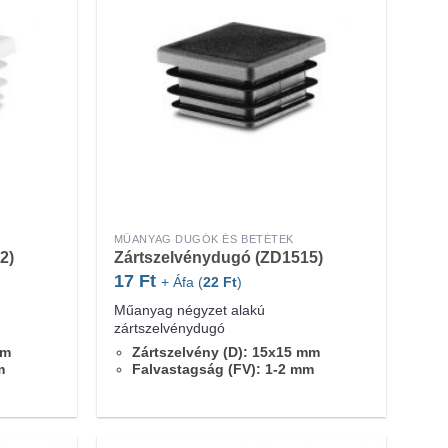
MŰANYAG DUGÓK ÉS BETÉTEK
2)
Zártszelvénydugó (ZD1515)
17
Ft
+ Áfa (
22
Ft
)
Műanyag négyzet alakú
zártszelvénydugó
mm
Zártszelvény (D): 15x15 mm
m
Falvastagság (FV): 1-2 mm