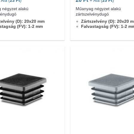
 Áfa (
23
Ft
)
+ Áfa (
25
Ft
)
 négyzet alakú
Műanyag négyzet alakú
vénydugó
zártszelvénydugó
zelvény (D): 20x20 mm
Zártszelvény (D): 20x20 
stagság (FV): 1-2 mm
Falvastagság (FV): 1-2 m