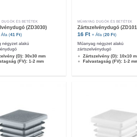
 DUGÓK ÉS BETÉTEK
MŰANYAG DUGÓK ÉS BETÉTEK
elvénydugó (ZD3030)
Zártszelvénydugó (ZD101
16
Ft
 Áfa (
41
Ft
)
+ Áfa (
20
Ft
)
 négyzet alakú
Műanyag négyzet alakú
vénydugó
zártszelvénydugó
zelvény (D): 30x30 mm
Zártszelvény (D): 10x10 
stagság (FV): 1-2 mm
Falvastagság (FV): 1-2 m