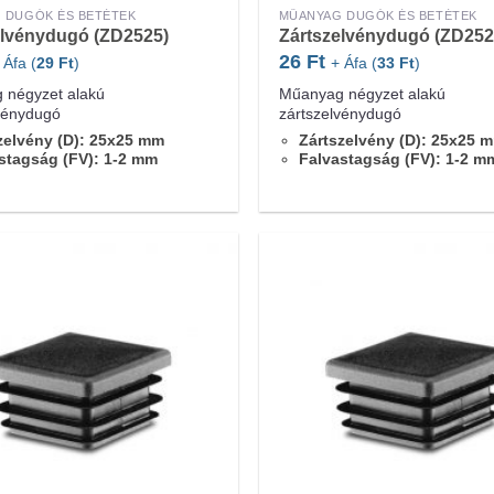
 DUGÓK ÉS BETÉTEK
MŰANYAG DUGÓK ÉS BETÉTEK
elvénydugó (ZD2525)
Zártszelvénydugó (ZD252
26
Ft
 Áfa (
29
Ft
)
+ Áfa (
33
Ft
)
 négyzet alakú
Műanyag négyzet alakú
vénydugó
zártszelvénydugó
zelvény (D): 25x25 mm
Zártszelvény (D): 25x25 
stagság (FV): 1-2 mm
Falvastagság (FV): 1-2 m