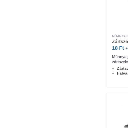
MŰANYAG
Zártsz
18
Ft
+
Műanyag
zártszel
Zárts
Falva