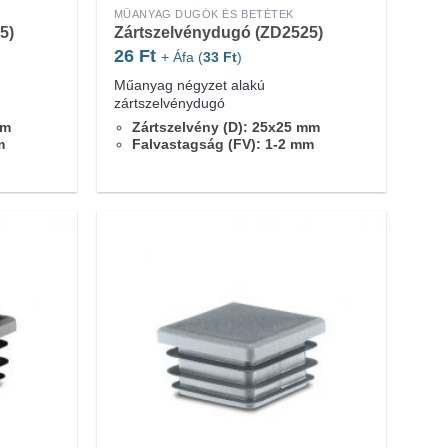
MŰANYAG DUGÓK ÉS BETÉTEK
5)
Zártszelvénydugó (ZD2525)
26
Ft
+ Áfa (
33
Ft
)
Műanyag négyzet alakú
zártszelvénydugó
mm
Zártszelvény (D): 25x25 mm
m
Falvastagság (FV): 1-2 mm