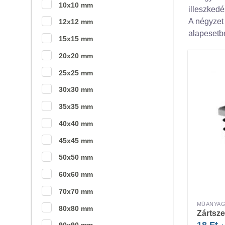
10x10 mm
illeszkedé
A négyzet
12x12 mm
alapesetb
15x15 mm
20x20 mm
25x25 mm
30x30 mm
35x35 mm
40x40 mm
45x45 mm
50x50 mm
60x60 mm
70x70 mm
MŰANYAG
80x80 mm
Zártsz
18
Ft