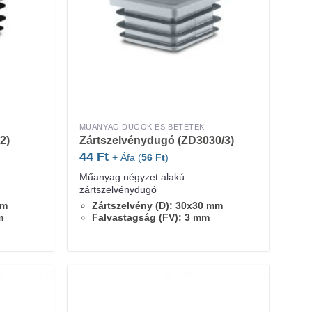
MŰANYAG DUGÓK ÉS BETÉTEK
2)
Zártszelvénydugó (ZD3030/3)
44
Ft
+ Áfa (
56
Ft
)
Műanyag négyzet alakú
zártszelvénydugó
mm
Zártszelvény (D): 30x30 mm
m
Falvastagság (FV): 3 mm