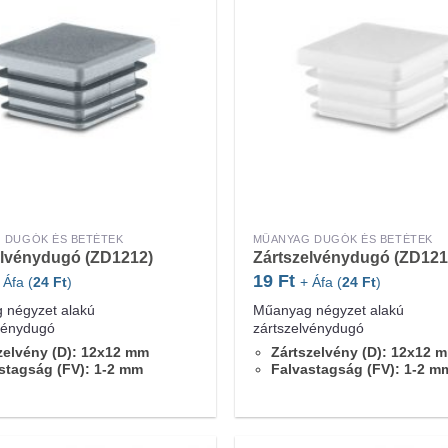
 DUGÓK ÉS BETÉTEK
MŰANYAG DUGÓK ÉS BETÉTEK
elvénydugó (ZD1212)
Zártszelvénydugó (ZD121
19
Ft
 Áfa (
24
Ft
)
+ Áfa (
24
Ft
)
 négyzet alakú
Műanyag négyzet alakú
vénydugó
zártszelvénydugó
zelvény (D): 12x12 mm
Zártszelvény (D): 12x12 
stagság (FV): 1-2 mm
Falvastagság (FV): 1-2 m