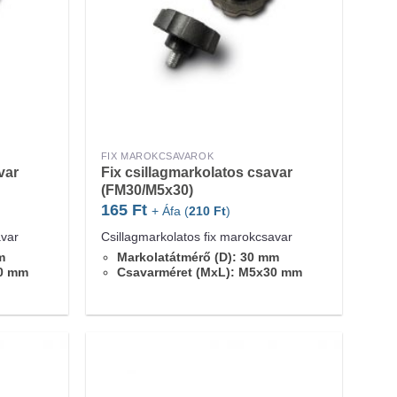
FIX MAROKCSAVAROK
var
Fix csillagmarkolatos csavar
(FM30/M5x30)
165
Ft
+ Áfa (
210
Ft
)
avar
Csillagmarkolatos fix marokcsavar
m
Markolatátmérő (D): 30 mm
40 mm
Csavarméret (MxL): M5x30 mm