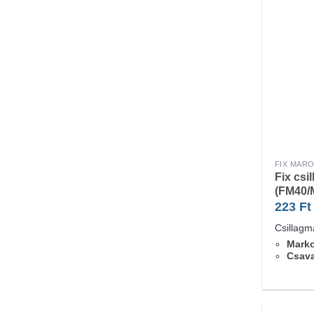
FIX MAR
Fix csi
(FM40/
223
Ft
Csillagm
Marko
Csav