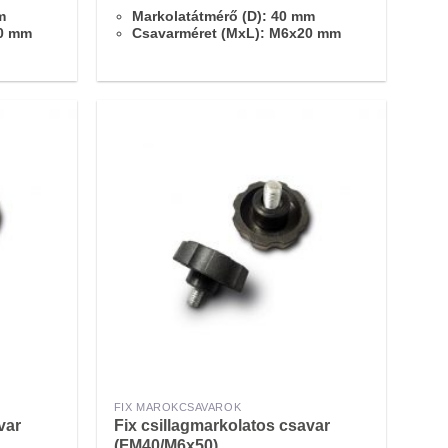
m
Markolatátmérő (D): 40 mm
50 mm
Csavarméret (MxL): M6x20 mm
FIX MAROKCSAVAROK
var
Fix csillagmarkolatos csavar
(FM40/M6x50)