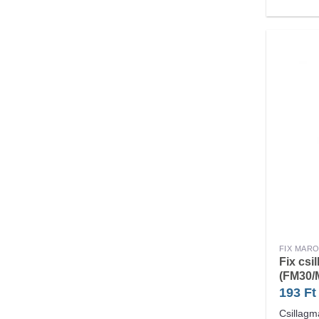
FIX MAR
Fix csi
(FM30/
193
Ft
Csillagm