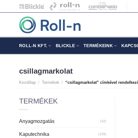
Skip
to
content
ROLL-N KFT.
BLICKLE
TERMÉKEINK
KAPCS
csillagmarkolat
Kezdőlap
/
Termékek
/
“csillagmarkolat” címkével rendelkez
TERMÉKEK
Anyagmozgatás
(42)
Kaputechnika
(159)