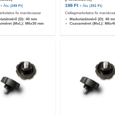
198
Ft
+ Áfa (
249
Ft
)
+ Áfa (
251
Ft
)
arkolatos fix marokcsavar
Csillagmarkolatos fix marokcs
latátmérő (D): 40 mm
Markolatátmérő (D): 40 m
arméret (MxL): M6x30 mm
Csavarméret (MxL): M6x