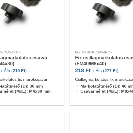
OKCSAVAROK
FIX MAROKCSAVAROK
llagmarkolatos csavar
Fix csillagmarkolatos csa
M4x30)
(FM40/M8x40)
218
Ft
+ Áfa (
210
Ft
)
+ Áfa (
277
Ft
)
arkolatos fix marokcsavar
Csillagmarkolatos fix marokcs
latátmérő (D): 30 mm
Markolatátmérő (D): 40 m
arméret (MxL): M4x30 mm
Csavarméret (MxL): M8x