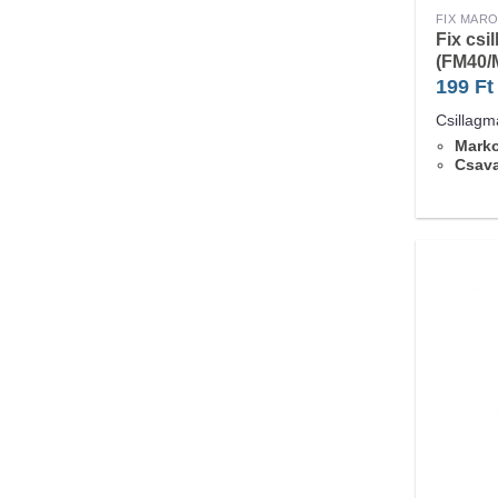
FIX MAR
Fix csi
(FM40/
199
Ft
Csillagm
Marko
Csav