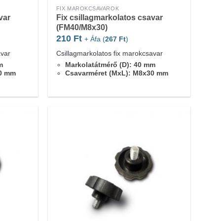
FIX MAROKCSAVAROK
var
Fix csillagmarkolatos csavar
(FM40/M8x30)
210
Ft
+ Áfa (
267
Ft
)
avar
Csillagmarkolatos fix marokcsavar
m
Markolatátmérő (D): 40 mm
20 mm
Csavarméret (MxL): M8x30 mm