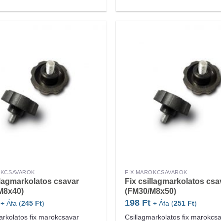
OKCSAVAROK
FIX MAROKCSAVAROK
llagmarkolatos csavar
Fix csillagmarkolatos csa
M8x40)
(FM30/M8x50)
198
Ft
+ Áfa (
245
Ft
)
+ Áfa (
251
Ft
)
arkolatos fix marokcsavar
Csillagmarkolatos fix marokcs