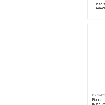
Marko
Csav
FIX MAR
Fix csi
(FM40/