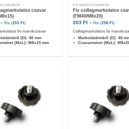
OKCSAVAROK
FIX MAROKCSAVAROK
llagmarkolatos csavar
Fix csillagmarkolatos csa
M8x15)
(FM40/M8x20)
203
Ft
+ Áfa (
253
Ft
)
+ Áfa (
258
Ft
)
arkolatos fix marokcsavar
Csillagmarkolatos fix marokcs
latátmérő (D): 40 mm
Markolatátmérő (D): 40 m
arméret (MxL): M8x15 mm
Csavarméret (MxL): M8x