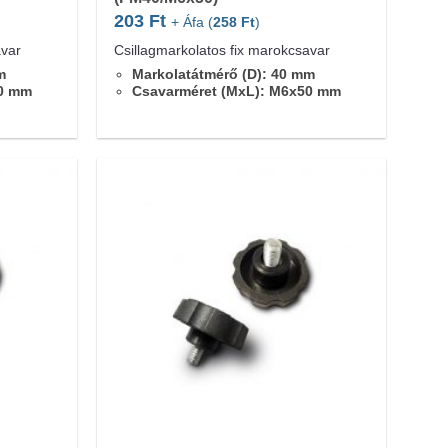
203
Ft
+ Áfa (
258
Ft
)
avar
Csillagmarkolatos fix marokcsavar
m
Markolatátmérő (D): 40 mm
40 mm
Csavarméret (MxL): M6x50 mm