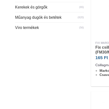
Kerekek és görgők
(65)
Műanyag dugók és betétek
(620)
Viro termékek
(56)
FIX MAR
Fix csi
(FM30/
165
Ft
Csillagm
Marko
Csav