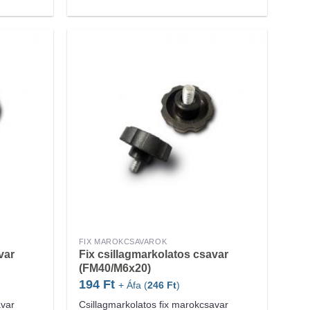
FIX MAROKCSAVAROK
var
Fix csillagmarkolatos csavar
(FM40/M6x20)
194
Ft
+ Áfa (
246
Ft
)
avar
Csillagmarkolatos fix marokcsavar