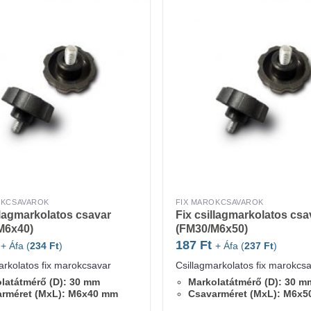
OKCSAVAROK
FIX MAROKCSAVAROK
llagmarkolatos csavar
Fix csillagmarkolatos csa
M6x40)
(FM30/M6x50)
187
Ft
+ Áfa (
234
Ft
)
+ Áfa (
237
Ft
)
arkolatos fix marokcsavar
Csillagmarkolatos fix marokcs
latátmérő (D): 30 mm
Markolatátmérő (D): 30 m
arméret (MxL): M6x40 mm
Csavarméret (MxL): M6x