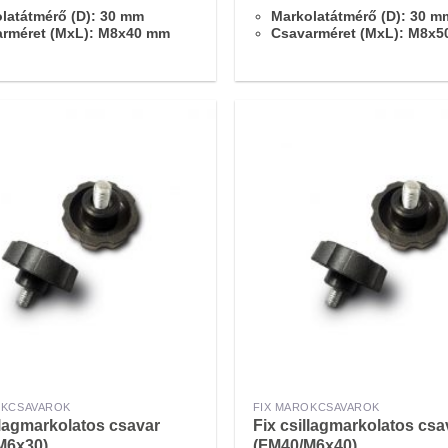
latátmérő (D): 30 mm
Markolatátmérő (D): 30 m
arméret (MxL): M8x40 mm
Csavarméret (MxL): M8x
OKCSAVAROK
FIX MAROKCSAVAROK
llagmarkolatos csavar
Fix csillagmarkolatos csa
M6x30)
(FM40/M6x40)