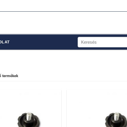
Keresés
OLAT
a
következőre:
ő termékek