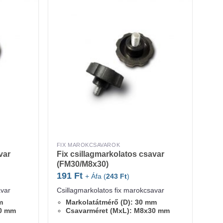
FIX MAROKCSAVAROK
var
Fix csillagmarkolatos csavar
(FM30/M8x30)
191
Ft
+ Áfa (
243
Ft
)
avar
Csillagmarkolatos fix marokcsavar
m
Markolatátmérő (D): 30 mm
50 mm
Csavarméret (MxL): M8x30 mm