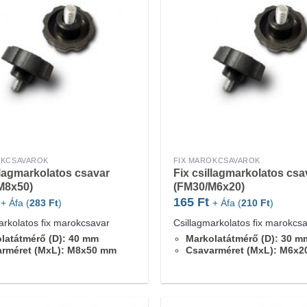
OKCSAVAROK
FIX MAROKCSAVAROK
llagmarkolatos csavar
Fix csillagmarkolatos csa
M8x50)
(FM30/M6x20)
165
Ft
+ Áfa (
283
Ft
)
+ Áfa (
210
Ft
)
arkolatos fix marokcsavar
Csillagmarkolatos fix marokcs
latátmérő (D): 40 mm
Markolatátmérő (D): 30 m
arméret (MxL): M8x50 mm
Csavarméret (MxL): M6x