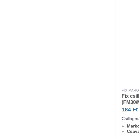
FIX MAR
Fix csi
(FM30/
184
Ft
Csillagm
Marko
Csav