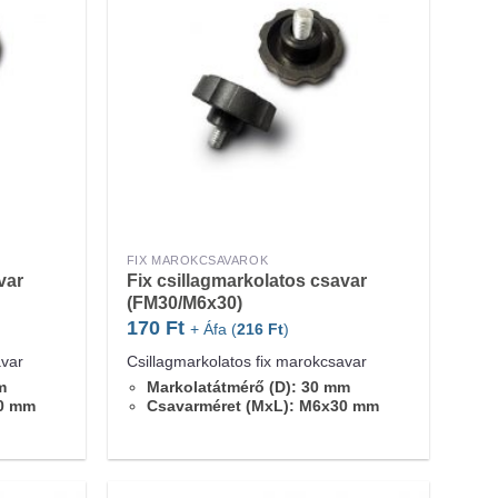
FIX MAROKCSAVAROK
var
Fix csillagmarkolatos csavar
(FM30/M6x30)
170
Ft
+ Áfa (
216
Ft
)
avar
Csillagmarkolatos fix marokcsavar
m
Markolatátmérő (D): 30 mm
20 mm
Csavarméret (MxL): M6x30 mm