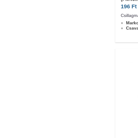
196
Ft
Csillagm
Marko
Csav