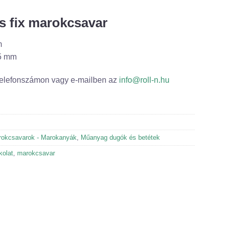
s fix marokcsavar
m
15 mm
telefonszámon vagy e-mailben az
info@roll-n.hu
okcsavarok - Marokanyák
,
Műanyag dugók és betétek
kolat
,
marokcsavar