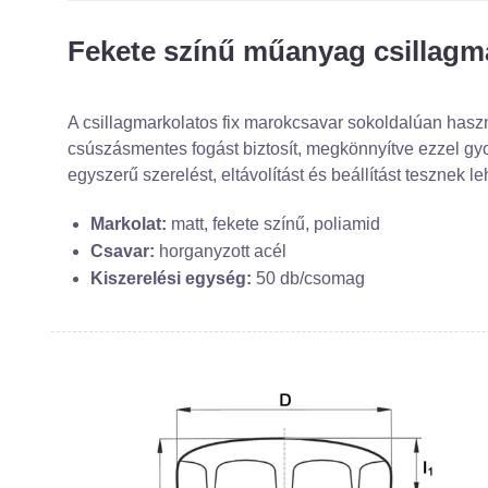
Fekete színű műanyag csillagm
A csillagmarkolatos fix marokcsavar sokoldalúan hasz
csúszásmentes fogást biztosít, megkönnyítve ezzel gyo
egyszerű szerelést, eltávolítást és beállítást tesznek l
Markolat:
matt, fekete színű, poliamid
Csavar:
horganyzott acél
Kiszerelési egység:
50 db/csomag