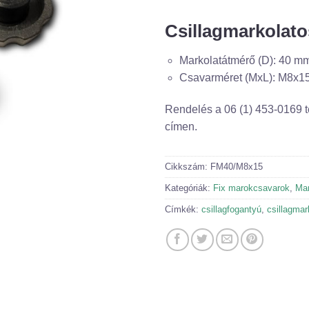
Csillagmarkolato
Markolatátmérő (D): 40 m
Csavarméret (MxL): M8x
Rendelés a 06 (1) 453-0169 
címen.
Cikkszám:
FM40/M8x15
Kategóriák:
Fix marokcsavarok
,
Mar
Címkék:
csillagfogantyú
,
csillagmar