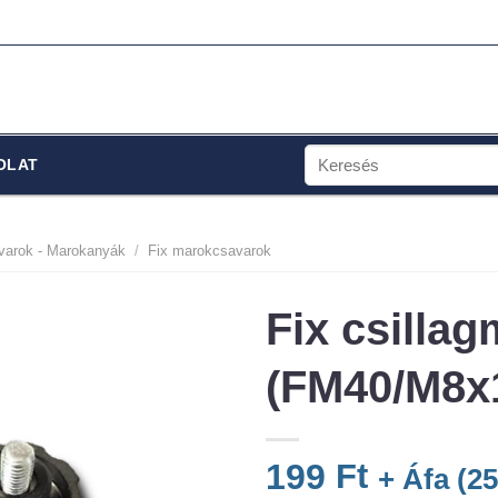
Keresés
OLAT
a
következőre:
varok - Marokanyák
/
Fix marokcsavarok
Fix csilla
(FM40/M8x
199
Ft
+ Áfa (
2