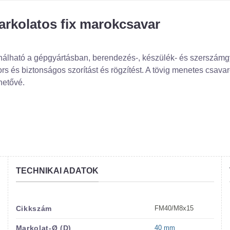
arkolatos fix marokcsavar
nálható a gépgyártásban, berendezés-, készülék- és szerszámg
rs és biztonságos szorítást és rögzítést. A tövig menetes csav
ehetővé.
TECHNIKAI ADATOK
FM40/M8x15
Cikkszám
40 mm
Markolat-Ø (D)