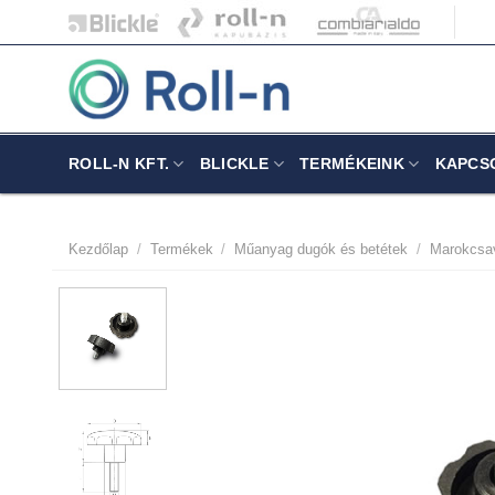
Skip
to
content
ROLL-N KFT.
BLICKLE
TERMÉKEINK
KAPCS
Kezdőlap
/
Termékek
/
Műanyag dugók és betétek
/
Marokcsa