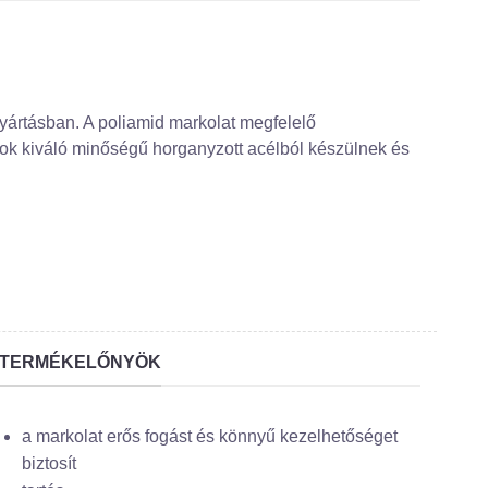
yártásban. A poliamid markolat megfelelő
arok kiváló minőségű horganyzott acélból készülnek és
TERMÉKELŐNYÖK
a markolat erős fogást és könnyű kezelhetőséget
biztosít