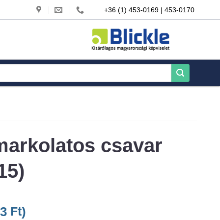
+36 (1) 453-0169 | 453-0170
gmarkolatos csavar
15)
53
Ft
)