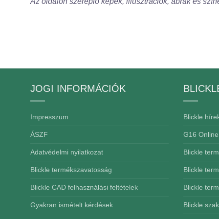
Az oldalon szereplő képek, illusztrációk, ábrák és szín
JOGI INFORMÁCIÓK
BLICKL
Impresszum
Blickle híre
ÁSZF
G16 Online
Adatvédelmi nyilatkozat
Blickle ter
Blickle termékszavatosság
Blickle ter
Blickle CAD felhasználási feltételek
Blickle ter
Gyakran ismételt kérdések
Blickle sza