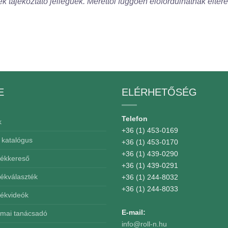
ek tájékoztató jellegűek. Mérettől függően előfordulhatnak eltér
E
ELÉRHETŐSÉG
Telefon
k
+36 (1) 453-0169
 katalógus
+36 (1) 453-0170
+36 (1) 439-0290
mékkereső
+36 (1) 439-0291
mékválaszték
+36 (1) 244-8032
+36 (1) 244-8033
mékvideók
E-mail:
kmai tanácsadó
info@roll-n.hu