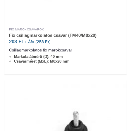
FIX MAROKCSAVAROK
Fix csillagmarkolatos csavar (FM40/M8x20)
203
Ft
+ Áfa (
258
Ft
)
Csillagmarkolatos fix marokcsavar
Markolatátmérő (D): 40 mm
Csavarméret (MxL): M8x20 mm