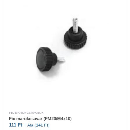
FIX MAROKCSAVAROK
Fix marokcsavar (FM20/M4x10)
111
Ft
+ Áfa (
141
Ft
)