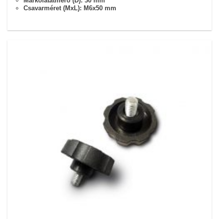
Markolatátmérő (D): 30 mm
Csavarméret (MxL): M6x50 mm