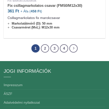
FIX MAROKCSAVAROK
Fix csillagmarkolatos csavar (FM50/M12x30)
361
Ft
+ Áfa (
458
Ft
)
Csillagmarkolatos fix marokcsavar
Markolatátmérő (D): 50 mm
Csavarméret (MxL): M12x30 mm
1
2
3
4
JOGI INFORMÁCIÓK
Impresszum
ÁSZF
Adatvédelmi nyilatkozat