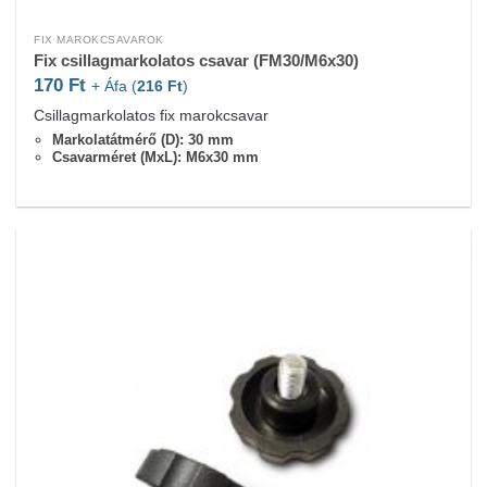
FIX MAROKCSAVAROK
Fix csillagmarkolatos csavar (FM30/M6x30)
170
Ft
+ Áfa (
216
Ft
)
Csillagmarkolatos fix marokcsavar
Markolatátmérő (D): 30 mm
Csavarméret (MxL): M6x30 mm