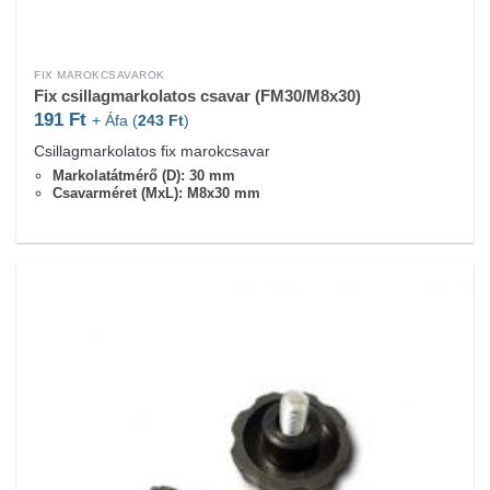
FIX MAROKCSAVAROK
Fix csillagmarkolatos csavar (FM30/M8x30)
191
Ft
+ Áfa (
243
Ft
)
Csillagmarkolatos fix marokcsavar
Markolatátmérő (D): 30 mm
Csavarméret (MxL): M8x30 mm