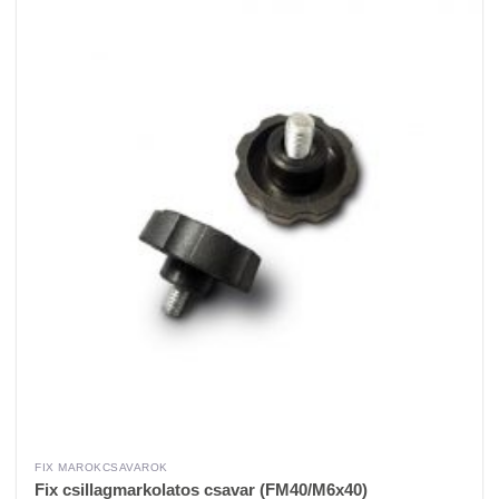
FIX MAROKCSAVAROK
Fix csillagmarkolatos csavar (FM40/M6x40)