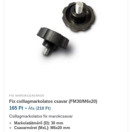
FIX MAROKCSAVAROK
Fix csillagmarkolatos csavar (FM30/M6x20)
165
Ft
+ Áfa (
210
Ft
)
Csillagmarkolatos fix marokcsavar
Markolatátmérő (D): 30 mm
Csavarméret (MxL): M6x20 mm