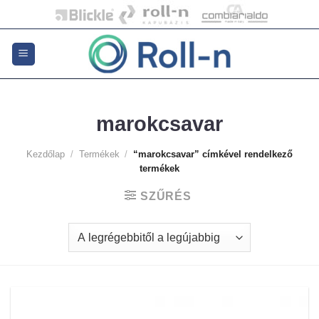
Skip
to
content
marokcsavar
Kezdőlap
/
Termékek
/
“marokcsavar” címkével rendelkező
termékek
SZŰRÉS