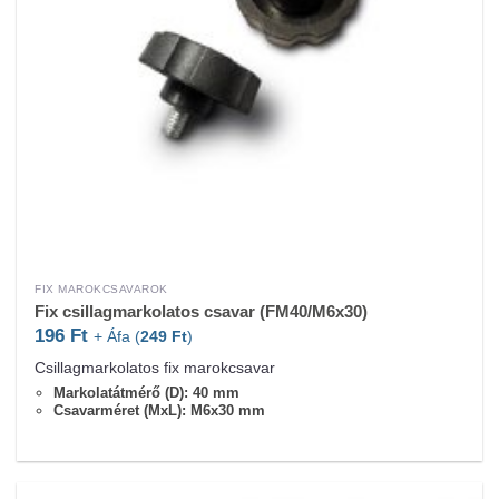
FIX MAROKCSAVAROK
Fix csillagmarkolatos csavar (FM40/M6x30)
196
Ft
+ Áfa (
249
Ft
)
Csillagmarkolatos fix marokcsavar
Markolatátmérő (D): 40 mm
Csavarméret (MxL): M6x30 mm