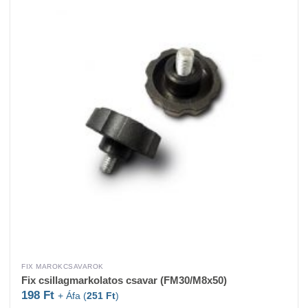
FIX MAROKCSAVAROK
Fix csillagmarkolatos csavar (FM30/M8x50)
198
Ft
+ Áfa (
251
Ft
)