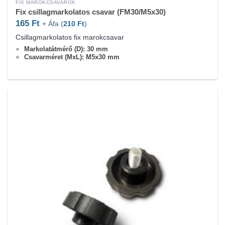
FIX MAROKCSAVAROK
Fix csillagmarkolatos csavar (FM30/M5x30)
165
Ft
+ Áfa (
210
Ft
)
Csillagmarkolatos fix marokcsavar
Markolatátmérő (D): 30 mm
Csavarméret (MxL): M5x30 mm