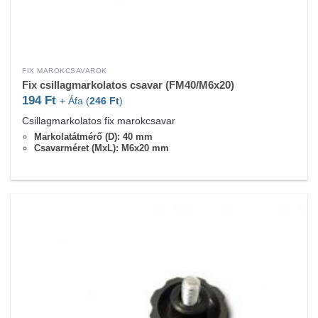
FIX MAROKCSAVAROK
Fix csillagmarkolatos csavar (FM40/M6x20)
194
Ft
+ Áfa (
246
Ft
)
Csillagmarkolatos fix marokcsavar
Markolatátmérő (D): 40 mm
Csavarméret (MxL): M6x20 mm