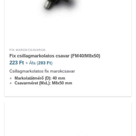
FIX MAROKCSAVAROK
Fix csillagmarkolatos csavar (FM40/M8x50)
223
Ft
+ Áfa (
283
Ft
)
Csillagmarkolatos fix marokcsavar
Markolatátmérő (D): 40 mm
Csavarméret (MxL): M8x50 mm