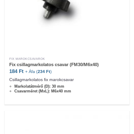
FIX MAROKCSAVAROK
Fix csillagmarkolatos csavar (FM30/M6x40)
184
Ft
+ Áfa (
234
Ft
)
Csillagmarkolatos fix marokcsavar
Markolatátmérő (D): 30 mm
Csavarméret (MxL): M6x40 mm