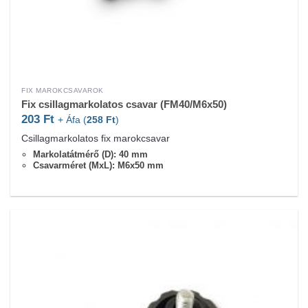
FIX MAROKCSAVAROK
Fix csillagmarkolatos csavar (FM40/M6x50)
203
Ft
+ Áfa (
258
Ft
)
Csillagmarkolatos fix marokcsavar
Markolatátmérő (D): 40 mm
Csavarméret (MxL): M6x50 mm