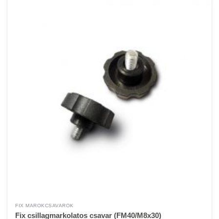
FIX MAROKCSAVAROK
Fix csillagmarkolatos csavar (FM40/M8x30)