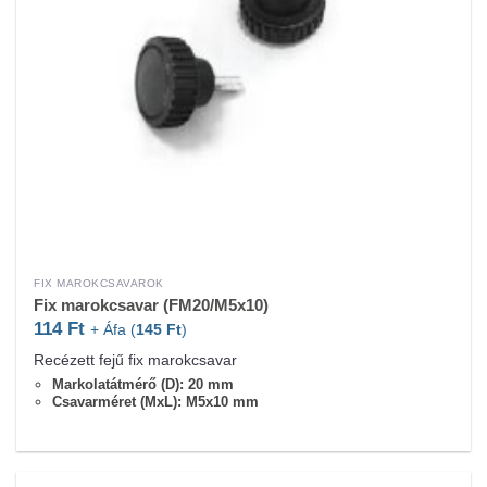
FIX MAROKCSAVAROK
Fix marokcsavar (FM20/M5x10)
114
Ft
+ Áfa (
145
Ft
)
Recézett fejű fix marokcsavar
Markolatátmérő (D): 20 mm
Csavarméret (MxL): M5x10 mm