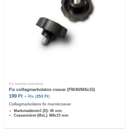
FIX MAROKCSAVAROK
Fix csillagmarkolatos csavar (FM40/M8x15)
199
Ft
+ Áfa (
253
Ft
)
Csillagmarkolatos fix marokcsavar
Markolatátmérő (D): 40 mm
Csavarméret (MxL): M8x15 mm