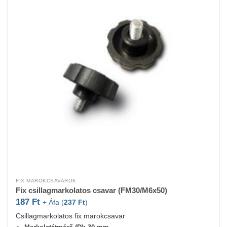
FIX MAROKCSAVAROK
Fix csillagmarkolatos csavar (FM30/M6x50)
187
Ft
+ Áfa (
237
Ft
)
Csillagmarkolatos fix marokcsavar