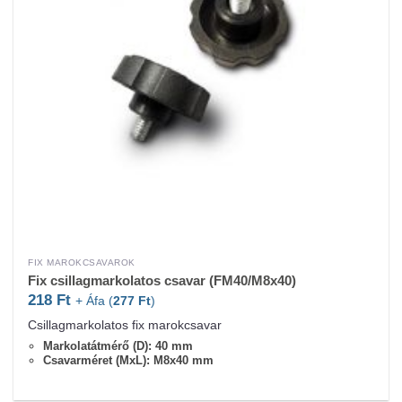
FIX MAROKCSAVAROK
Fix csillagmarkolatos csavar (FM40/M8x40)
218
Ft
+ Áfa (
277
Ft
)
Csillagmarkolatos fix marokcsavar
Markolatátmérő (D): 40 mm
Csavarméret (MxL): M8x40 mm