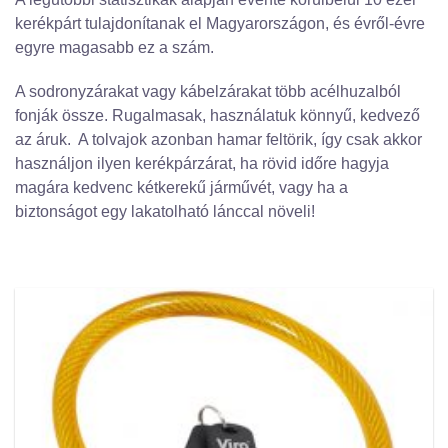
kerékpárt tulajdonítanak el Magyarországon, és évről-évre
egyre magasabb ez a szám.
A sodronyzárakat vagy kábelzárakat több acélhuzalból
fonják össze. Rugalmasak, használatuk könnyű, kedvező
az áruk. A tolvajok azonban hamar feltörik, így csak akkor
használjon ilyen kerékpárzárat, ha rövid időre hagyja
magára kedvenc kétkerekű járművét, vagy ha a
biztonságot egy lakatolható lánccal növeli!