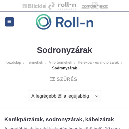
Skip
to
content
Sodronyzárak
Kezdőlap
/
Termékek
/
Viro termékek
/
Kerékpár- és motorzárak
/
Sodronyzárak
SZŰRÉS
Kerékpárzárak, sodronyzárak, kábelzárak
A legutóbbi statisztikák alapján évente körülbelül 10 ezer