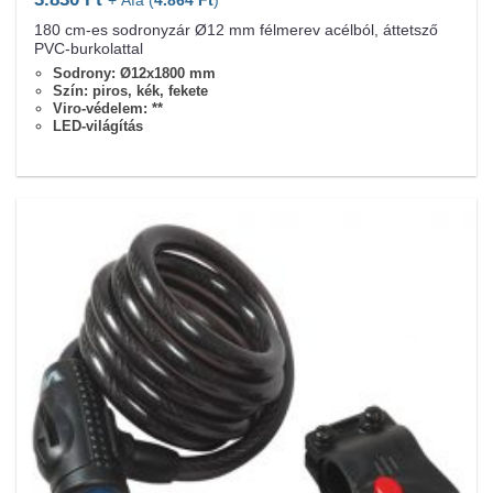
+ Áfa (
4.864
Ft
)
180 cm-es sodronyzár Ø12 mm félmerev acélból, áttetsző
PVC-burkolattal
Sodrony: Ø12x1800 mm
Szín: piros, kék, fekete
Viro-védelem: **
LED-világítás