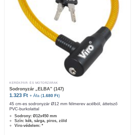
KERÉKPÁR- ÉS MOTORZÁRAK
Sodronyzár „ELBA” (147)
1.323
Ft
+ Áfa (
1.680
Ft
)
45 cm-es sodronyzár Ø12 mm félmerev acélból, áttetsző
PVC-burkolattal
Sodrony: Ø12x450 mm
Szín: kék, sárga, piros, zöld
Viro-védelem: *