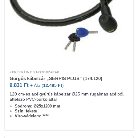
KERÉKPÁR- ÉS MOTORZÁRAK
Görgős kábelzár „SERPIS PLUS” (174.120)
9.831
Ft
+ Áfa (
12.485
Ft
)
120 cm-es acélgyűrűs kábelzár Ø25 mm rugalmas acélból,
áttetsző PVC-burkolattal
Sodrony: Ø25x1200 mm
Szín: fekete
Viro-védelem: ****