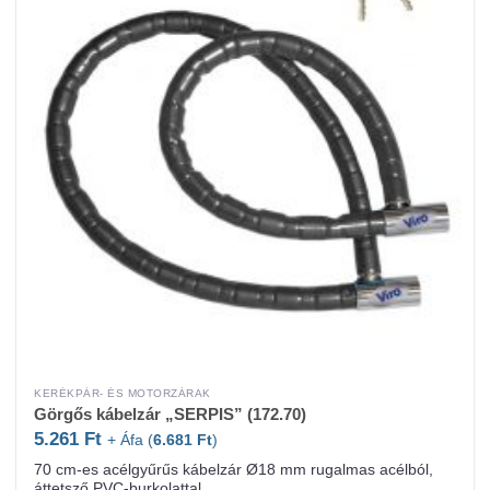
KERÉKPÁR- ÉS MOTORZÁRAK
Görgős kábelzár „SERPIS” (172.70)
5.261
Ft
+ Áfa (
6.681
Ft
)
70 cm-es acélgyűrűs kábelzár Ø18 mm rugalmas acélból,
áttetsző PVC-burkolattal