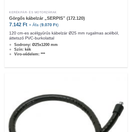
KERÉKPÁR- ÉS MOTORZÁRAK
Görgős kábelzár „SERPIS” (172.120)
7.142
Ft
+ Áfa (
9.070
Ft
)
120 cm-es acélgyűrűs kábelzár Ø25 mm rugalmas acélból,
áttetsző PVC-burkolattal
Sodrony: Ø25x1200 mm
Szín: kék
Viro-védelem: ***