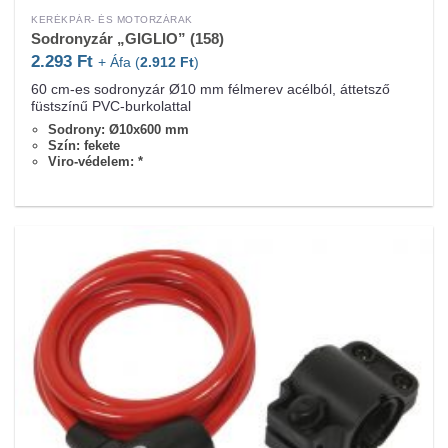
KERÉKPÁR- ÉS MOTORZÁRAK
Sodronyzár „GIGLIO” (158)
2.293
Ft
+ Áfa (
2.912
Ft
)
60 cm-es sodronyzár Ø10 mm félmerev acélból, áttetsző
füstszínű PVC-burkolattal
Sodrony: Ø10x600 mm
Szín: fekete
Viro-védelem: *