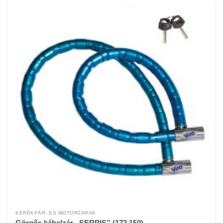
KERÉKPÁR- ÉS MOTORZÁRAK
Görgős kábelzár „SERPIS” (172.150)