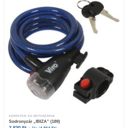
KERÉKPÁR- ÉS MOTORZÁRAK
Sodronyzár „IBIZA” (189)
3.830
Ft