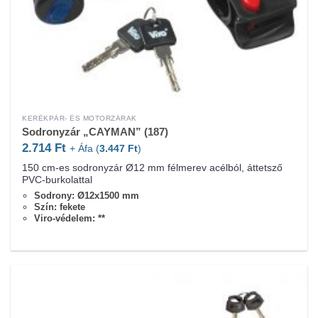
KERÉKPÁR- ÉS MOTORZÁRAK
Sodronyzár „CAYMAN” (187)
2.714
Ft
+ Áfa (
3.447
Ft
)
150 cm-es sodronyzár Ø12 mm félmerev acélból, áttetsző
PVC-burkolattal
Sodrony: Ø12x1500 mm
Szín: fekete
Viro-védelem: **