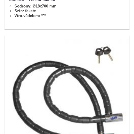
Sodrony: Ø18x700 mm
Szín: fekete
Viro-védelem: ***