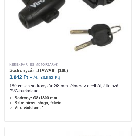
KERÉKPÁR- ÉS MOTORZÁRAK
Sodronyzár „HAWAII” (188)
3.042
Ft
+ Áfa (
3.863
Ft
)
180 cm-es sodronyzár Ø8 mm félmerev acélból, áttetsző
PVC-burkolattal
Sodrony: Ø8x1800 mm
Szín: piros, sárga, fekete
Viro-védelem: *