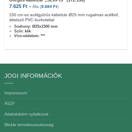
7.625
Ft
+ Áfa (
9.684
Ft
)
150 cm-es acélgyűrűs kábelzár Ø25 mm rugalmas acélból,
áttetsző PVC-burkolattal
Sodrony: Ø25x1500 mm
Szín: kék
Viro-védelem: ***
JOGI INFORMÁCIÓK
Impresszum
ÁSZF
Adatvédelmi nyilatkozat
Blickle termékszavatosság