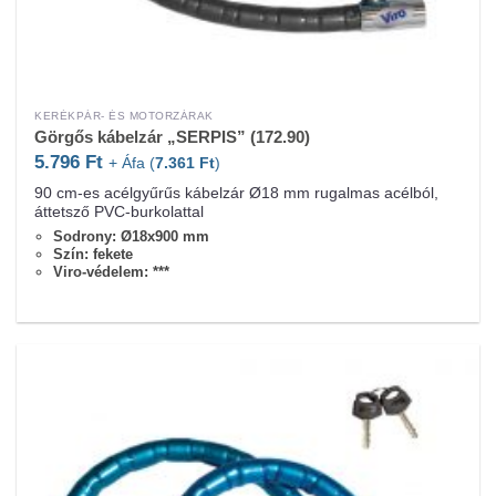
KERÉKPÁR- ÉS MOTORZÁRAK
Görgős kábelzár „SERPIS” (172.90)
5.796
Ft
+ Áfa (
7.361
Ft
)
90 cm-es acélgyűrűs kábelzár Ø18 mm rugalmas acélból,
áttetsző PVC-burkolattal
Sodrony: Ø18x900 mm
Szín: fekete
Viro-védelem: ***