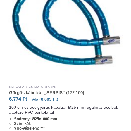
KERÉKPÁR- ÉS MOTORZÁRAK
Görgős kábelzár „SERPIS” (172.100)
6.774
Ft
+ Áfa (
8.603
Ft
)
100 cm-es acélgyűrűs kábelzár Ø25 mm rugalmas acélból,
áttetsző PVC-burkolattal
Sodrony: Ø25x1000 mm
Szín: kék
Viro-védelem: ***