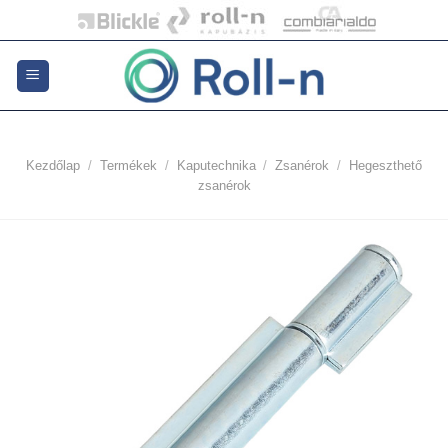
Skip
to
content
Kezdőlap
/
Termékek
/
Kaputechnika
/
Zsanérok
/
Hegeszthető
zsanérok