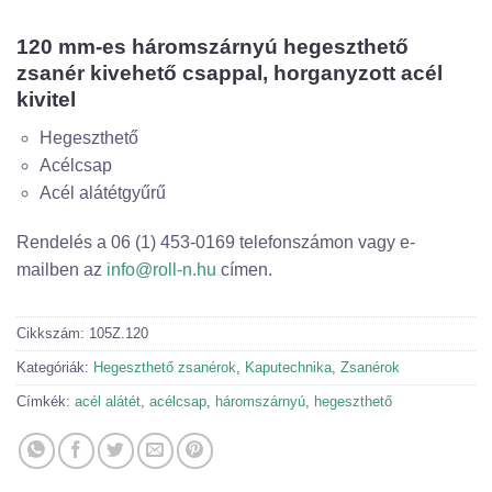
120 mm-es háromszárnyú hegeszthető
zsanér kivehető csappal, horganyzott acél
kivitel
Hegeszthető
Acélcsap
Acél alátétgyűrű
Rendelés a 06 (1) 453-0169 telefonszámon vagy e-
mailben az
info@roll-n.hu
címen.
Cikkszám:
105Z.120
Kategóriák:
Hegeszthető zsanérok
,
Kaputechnika
,
Zsanérok
Címkék:
acél alátét
,
acélcsap
,
háromszárnyú
,
hegeszthető