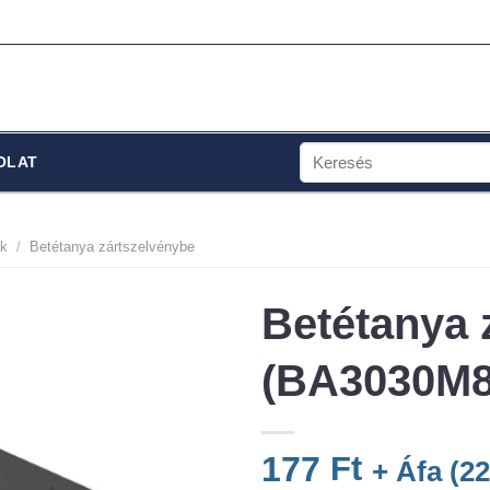
Keresés
OLAT
a
következőre:
ák
/
Betétanya zártszelvénybe
Betétanya 
(BA3030M8
177
Ft
+ Áfa (
2