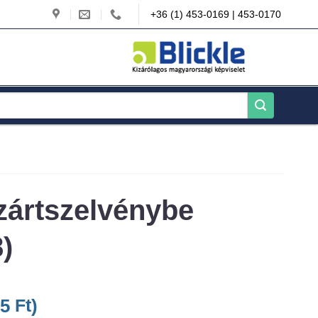
+36 (1) 453-0169 | 453-0170
zártszelvénybe
)
25
Ft
)