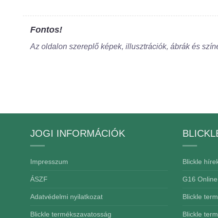
Fontos!
Az oldalon szereplő képek, illusztrációk, ábrák és szín
JOGI INFORMÁCIÓK
BLICKL
Impresszum
Blickle híre
ÁSZF
G16 Online
Adatvédelmi nyilatkozat
Blickle ter
Blickle termékszavatosság
Blickle ter