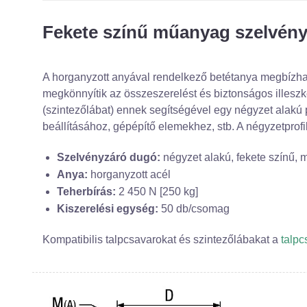
Fekete színű műanyag szelvény
A horganyzott anyával rendelkező betétanya megbízhat
megkönnyítik az összeszerelést és biztonságos illeszk
(szintezőlábat) ennek segítségével egy négyzet alakú
beállításához, gépépítő elemekhez, stb. A négyzetprof
Szelvényzáró dugó:
négyzet alakú, fekete színű, ma
Anya:
horganyzott acél
Teherbírás:
2 450 N [250 kg]
Kiszerelési egység:
50 db/csomag
Kompatibilis talpcsavarokat és szintezőlábakat a
talpc