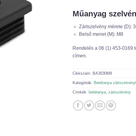
Műanyag szelvén
Zártszelvény mérete (D):
Belső menet (M): M8
Rendelés a 06 (1) 453-0169 
címen.
Cikkszám:
BA3030M8
Kategóriák:
Betétanya zártszelvény
Címkék:
betétanya
,
zártszelvény