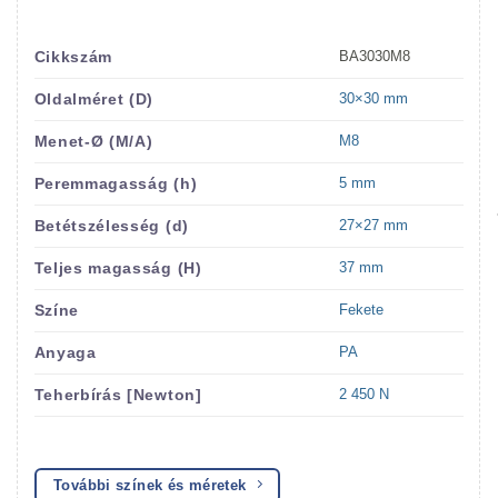
BA3030M8
Cikkszám
30×30 mm
Oldalméret (D)
M8
Menet-Ø (M/A)
5 mm
Peremmagasság (h)
27×27 mm
Betétszélesség (d)
37 mm
Teljes magasság (H)
Fekete
Színe
PA
Anyaga
2 450 N
Teherbírás [Newton]
További színek és méretek