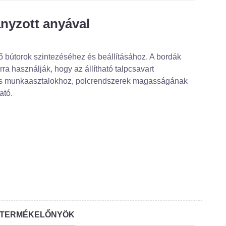
nyzott anyával
ő bútorok szintezéséhez és beállításához. A bordák
a használják, hogy az állítható talpcsavart
ai és munkaasztalokhoz, polcrendszerek magasságának
ató.
TERMÉKELŐNYÖK