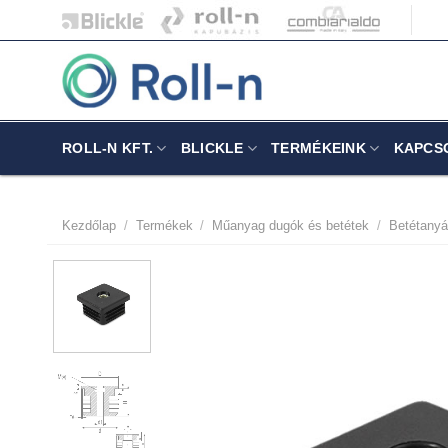
Skip
to
content
ROLL-N KFT.
BLICKLE
TERMÉKEINK
KAPCS
Kezdőlap
/
Termékek
/
Műanyag dugók és betétek
/
Betétany