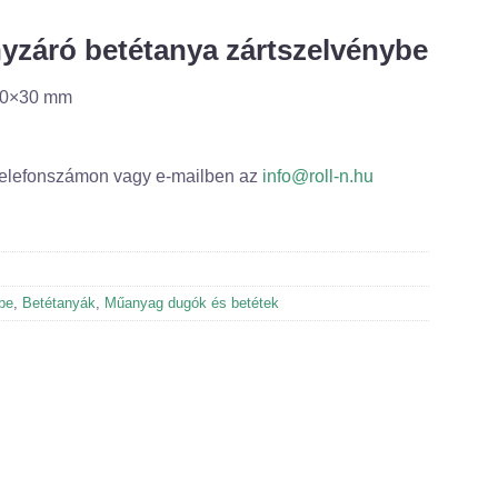
yzáró betétanya zártszelvénybe
 30×30 mm
telefonszámon vagy e-mailben az
info@roll-n.hu
be
,
Betétanyák
,
Műanyag dugók és betétek