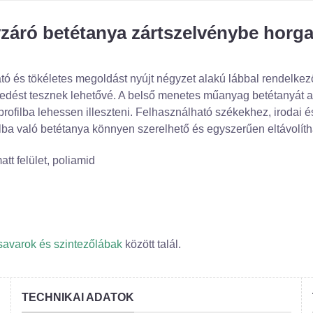
záró betétanya zártszelvénybe horga
ó és tökéletes megoldást nyújt négyzet alakú lábbal rendelkez
edést tesznek lehetővé. A belső menetes műanyag betétanyát arr
 profilba lehessen illeszteni. Felhasználható székekhez, irod
ilba való betétanya könnyen szerelhető és egyszerűen eltávolíth
tt felület, poliamid
savarok és szintezőlábak
között talál.
TECHNIKAI ADATOK