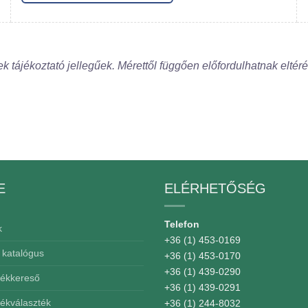
ek tájékoztató jellegűek. Mérettől függően előfordulhatnak eltér
E
ELÉRHETŐSÉG
Telefon
k
+36 (1) 453-0169
 katalógus
+36 (1) 453-0170
+36 (1) 439-0290
mékkereső
+36 (1) 439-0291
mékválaszték
+36 (1) 244-8032