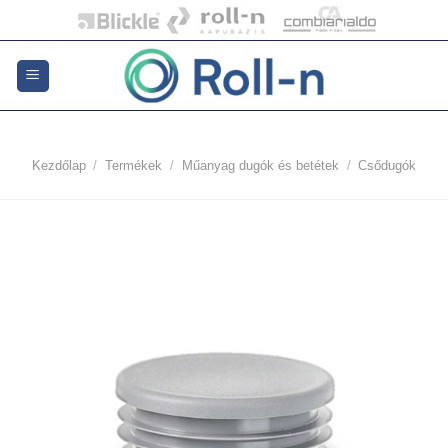
Skip
to
content
Kezdőlap
/
Termékek
/
Műanyag dugók és betétek
/
Csődugók