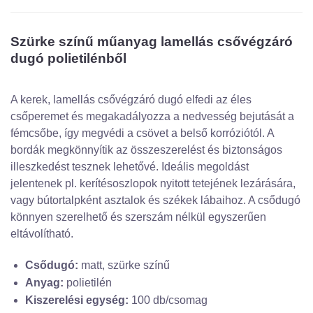
Szürke színű műanyag lamellás csővégzáró
dugó polietilénből
A kerek, lamellás csővégzáró dugó elfedi az éles
csőperemet és megakadályozza a nedvesség bejutását a
fémcsőbe, így megvédi a csövet a belső korróziótól. A
bordák megkönnyítik az összeszerelést és biztonságos
illeszkedést tesznek lehetővé. Ideális megoldást
jelentenek pl. kerítésoszlopok nyitott tetejének lezárására,
vagy bútortalpként asztalok és székek lábaihoz. A csődugó
könnyen szerelhető és szerszám nélkül egyszerűen
eltávolítható.
Csődugó:
matt, szürke színű
Anyag:
polietilén
Kiszerelési egység:
100 db/csomag