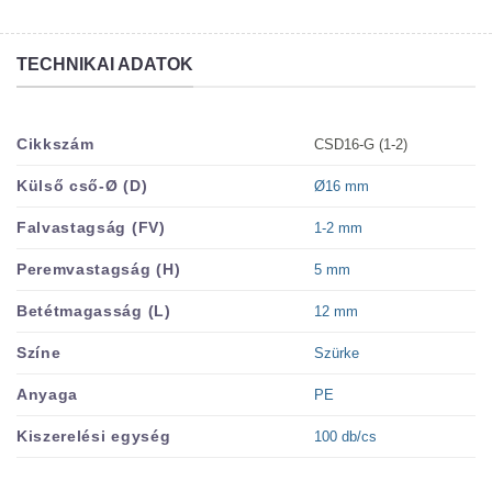
TECHNIKAI ADATOK
CSD16-G (1-2)
Cikkszám
Ø16 mm
Külső cső-Ø (D)
1-2 mm
Falvastagság (FV)
5 mm
Peremvastagság (H)
12 mm
Betétmagasság (L)
Szürke
Színe
PE
Anyaga
100 db/cs
Kiszerelési egység