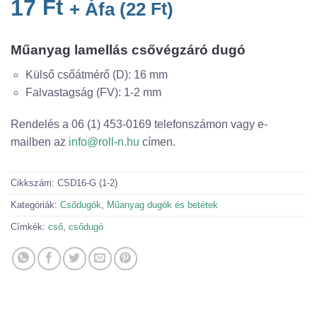
17
Ft
+ Áfa (
22
Ft
)
Műanyag lamellás csővégzáró dugó
Külső csőátmérő (D): 16 mm
Falvastagság (FV): 1-2 mm
Rendelés a 06 (1) 453-0169 telefonszámon vagy e-
mailben az
info@roll-n.hu
címen.
Cikkszám:
CSD16-G (1-2)
Kategóriák:
Csődugók
,
Műanyag dugók és betétek
Címkék:
cső
,
csődugó