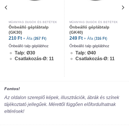
MŰANYAG DUGÓK ÉS BETÉTEK
MŰANYAG DUGÓK ÉS BETÉTEK
Önbeálló géplábtalp
Önbeálló géplábtalp
(GK30)
(GK40)
210
Ft
249
Ft
+ Áfa (
267
Ft
)
+ Áfa (
316
Ft
)
Önbeálló talp géplábhoz
Önbeálló talp géplábhoz
Talp: Ø30
Talp: Ø40
Csatlakozás-Ø: 11
Csatlakozás-Ø: 11
Fontos!
Az oldalon szereplő képek, illusztrációk, ábrák és színek
tájékoztató jellegűek. Mérettől függően előfordulhatnak
eltérések!