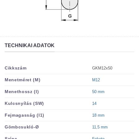
TECHNIKAI ADATOK
GKM12x50
Cikkszám
M12
Menetméret (M)
50 mm
Menethossz (I)
14
Kulcsnyílás (SW)
18 mm
Fejmagasság (I1)
11,5 mm
Gömbcsukló-Ø
Fekete
Színe