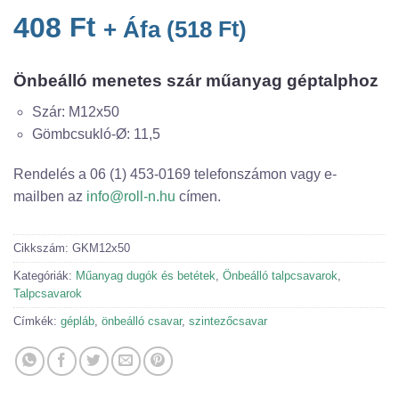
408
Ft
+ Áfa (
518
Ft
)
Önbeálló menetes szár műanyag géptalphoz
Szár: M12x50
Gömbcsukló-Ø: 11,5
Rendelés a 06 (1) 453-0169 telefonszámon vagy e-
mailben az
info@roll-n.hu
címen.
Cikkszám:
GKM12x50
Kategóriák:
Műanyag dugók és betétek
,
Önbeálló talpcsavarok
,
Talpcsavarok
Címkék:
gépláb
,
önbeálló csavar
,
szintezőcsavar