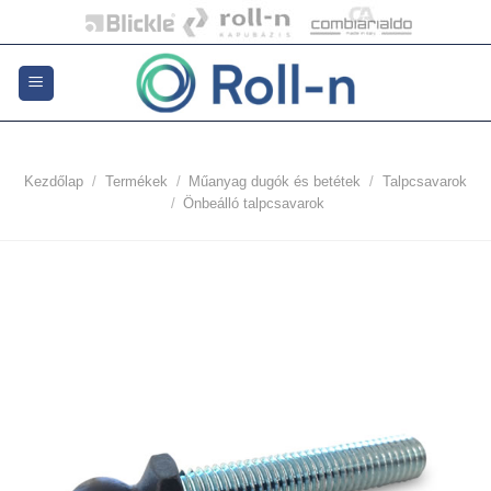
Skip
to
content
Kezdőlap
/
Termékek
/
Műanyag dugók és betétek
/
Talpcsavarok
/
Önbeálló talpcsavarok