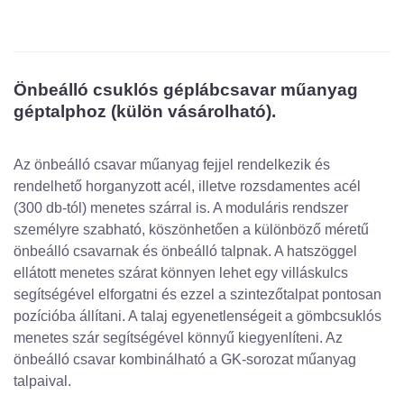
Önbeálló csuklós géplábcsavar műanyag
géptalphoz (külön vásárolható).
Az önbeálló csavar műanyag fejjel rendelkezik és
rendelhető horganyzott acél, illetve rozsdamentes acél
(300 db-tól) menetes szárral is. A moduláris rendszer
személyre szabható, köszönhetően a különböző méretű
önbeálló csavarnak és önbeálló talpnak. A hatszöggel
ellátott menetes szárat könnyen lehet egy villáskulcs
segítségével elforgatni és ezzel a szintezőtalpat pontosan
pozícióba állítani. A talaj egyenetlenségeit a gömbcsuklós
menetes szár segítségével könnyű kiegyenlíteni. Az
önbeálló csavar kombinálható a GK-sorozat műanyag
talpaival.