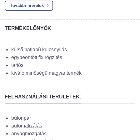
További méretek
TERMÉKELŐNYÖK
külső hatlapú kulcsnyílás
egybeöntött fix rögzítés
tartós
kiváló minőségű magyar termék
FELHASZNÁLÁSI TERÜLETEK:
bútoripar
automatizálás
anyagmozgatás