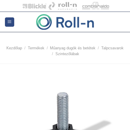
Skip
to
content
Kezdőlap
/
Termékek
/
Műanyag dugók és betétek
/
Talpcsavarok
/
Szintezőlábak