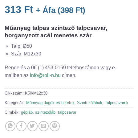
313
Ft
+ Áfa (
398
Ft
)
Műanyag talpas szintező talpcsavar,
horganyzott acél menetes szár
Talp: Ø50
Szár: M12x30
Rendelés a 06 (1) 453-0169 telefonszámon vagy e-
mailben az
info@roll-n.hu
címen.
Cikkszám:
K50/M12x30
Kategóriák:
Műanyag dugók és betétek
,
Szintezőlábak
,
Talpcsavarok
Címkék:
gépláb
,
szintezőláb
,
talpcsavar