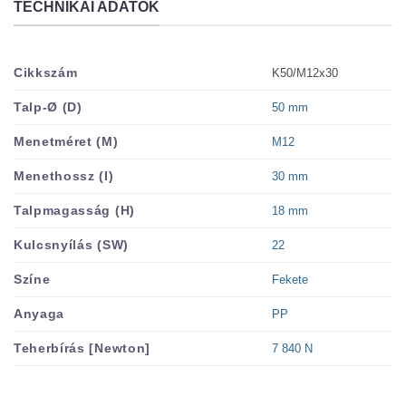
TECHNIKAI ADATOK
K50/M12x30
Cikkszám
50 mm
Talp-Ø (D)
M12
Menetméret (M)
30 mm
Menethossz (I)
18 mm
Talpmagasság (H)
22
Kulcsnyílás (SW)
Fekete
Színe
PP
Anyaga
7 840 N
Teherbírás [Newton]