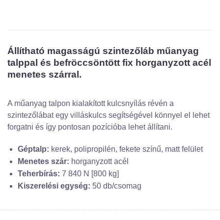
Állítható magasságú szintezőláb műanyag
talppal és befröccsöntött fix horganyzott acél
menetes szárral.
A műanyag talpon kialakított kulcsnyílás révén a
szintezőlábat egy villáskulcs segítségével könnyel el lehet
forgatni és így pontosan pozícióba lehet állítani.
Géptalp:
kerek, polipropilén, fekete színű, matt felület
Menetes szár:
horganyzott acél
Teherbírás:
7 840 N [800 kg]
Kiszerelési egység:
50 db/csomag