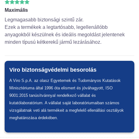
Maximális
Legmagasabb biztonsági szintű zár.
Ezek a termékek a legtartósabb, legellenállóbb
anyagokból készülnek és ideális megoldást jelentenek
minden típusú kétkerekű jármű lezárásához.
Viro biztonságvédelmi besorolás
A Viro S.p.A. az olasz Egyetemek és Tudományos Kutatások
Minisztériuma által 1996 óta elismert és jóváhagyott, ISO
9001:2015 tanúsítvánnyal rendelkező vállalat és
kutatólaboratórium. A vállalat saját laboratóriumaiban számos
vizsgálatnak veti alá termékeit a megfelelő ellenállási osztályok
meghatározása érdekében.