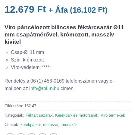
12.679
Ft
+ Áfa (
16.102
Ft
)
Viro páncélozott bilincses féktárcsazár Ø11
mm csapátmérővel, krómozott, masszív
kivitel
Csap-Ø: 11 mm
Szín: krómozott
Viro-védelem: *****
Rendelés a 06 (1) 453-0169 telefonszámon vagy e-
mailben az
info@roll-n.hu
címen.
Cikkszám:
152.47
Kategóriák:
Féktárcsazárak
,
Kerékpár- és motorzárak
,
Viro termékek
Címkék:
kerékpárzár
,
motorzár
,
tárcsazár