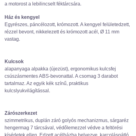
a motorost a lebilincselt féktárcsára.
Ház és kengyel
Egyrészes, páncélozott, krómozott. A kengyel felületedzett,
rézzel bevont, nikkelezett és krómozott acél, Ø 11 mm
vastag.
Kulcsok
alapanyaga alpakka (újezüst), ergonomikus kulcsfej
csúszásmentes ABS-bevonattal. A csomag 3 darabot
tartalmaz. Az egyik kék színű, praktikus
kulcslyukvilágítással.
Zárószerkezet
szimmetrikus, duplán záró golyós mechanizmus, sárgaréz
hengermag 7 tárcsával, védőlemezzel védve a feltörési
kísérletek ellen. Edzett acélházba helyezve, karcolásgátló