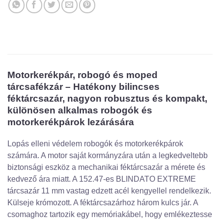
Motorkerékpár, robogó és moped
tárcsafékzár – Hatékony bilincses
féktárcsazár, nagyon robusztus és kompakt,
különösen alkalmas robogók és
motorkerékpárok lezárására
Lopás elleni védelem robogók és motorkerékpárok
számára. A motor saját kormányzára után a legkedveltebb
biztonsági eszköz a mechanikai féktárcsazár a mérete és
kedvező ára miatt. A 152.47-es BLINDATO EXTREME
tárcsazár 11 mm vastag edzett acél kengyellel rendelkezik.
Külseje krómozott. A féktárcsazárhoz három kulcs jár. A
csomaghoz tartozik egy memóriakábel, hogy emlékeztesse