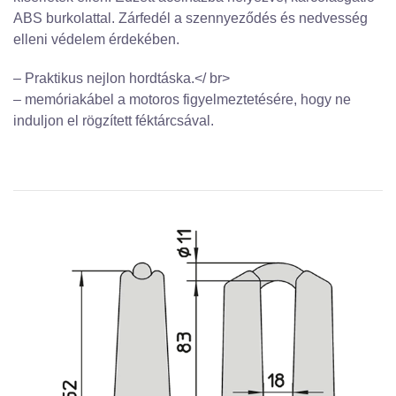
ABS burkolattal. Zárfedél a szennyeződés és nedvesség
elleni védelem érdekében.
– Praktikus nejlon hordtáska.</ br>
– memóriakábel a motoros figyelmeztetésére, hogy ne
induljon el rögzített féktárcsával.