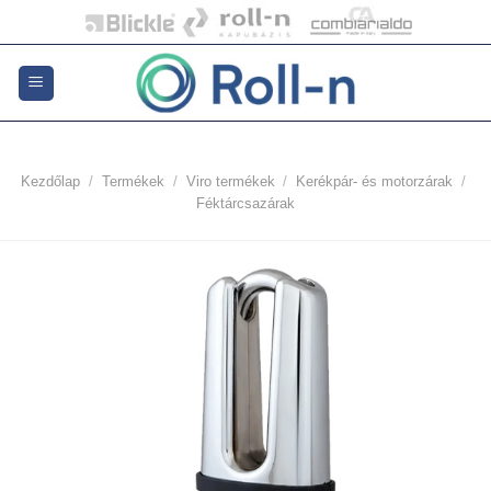
Skip
to
content
Kezdőlap
/
Termékek
/
Viro termékek
/
Kerékpár- és motorzárak
/
Féktárcsazárak