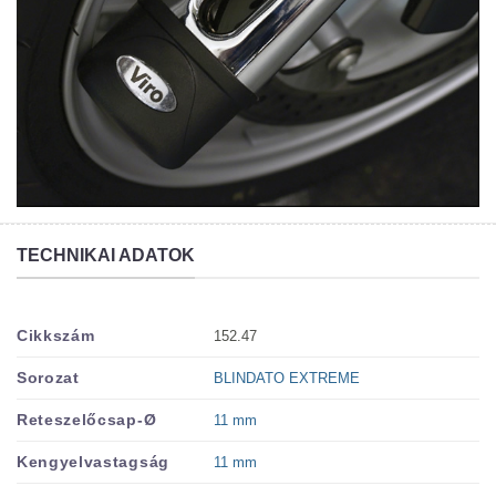
TECHNIKAI ADATOK
152.47
Cikkszám
BLINDATO EXTREME
Sorozat
11 mm
Reteszelőcsap-Ø
11 mm
Kengyelvastagság