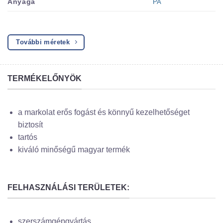
PA
Anyaga
További méretek
TERMÉKELŐNYÖK
a markolat erős fogást és könnyű kezelhetőséget
biztosít
tartós
kiváló minőségű magyar termék
FELHASZNÁLÁSI TERÜLETEK:
szerszámgépgyártás