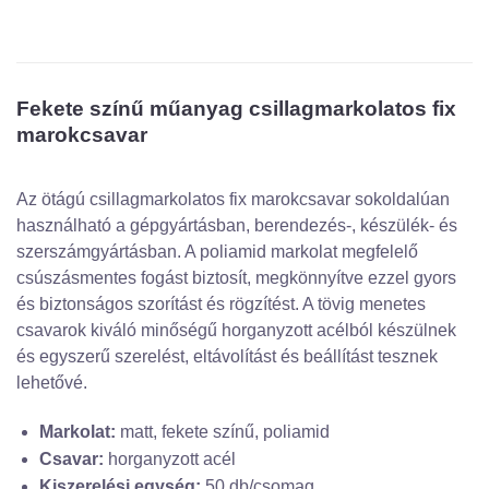
Fekete színű műanyag csillagmarkolatos fix
marokcsavar
Az ötágú csillagmarkolatos fix marokcsavar sokoldalúan
használható a gépgyártásban, berendezés-, készülék- és
szerszámgyártásban. A poliamid markolat megfelelő
csúszásmentes fogást biztosít, megkönnyítve ezzel gyors
és biztonságos szorítást és rögzítést. A tövig menetes
csavarok kiváló minőségű horganyzott acélból készülnek
és egyszerű szerelést, eltávolítást és beállítást tesznek
lehetővé.
Markolat:
matt, fekete színű, poliamid
Csavar:
horganyzott acél
Kiszerelési egység:
50 db/csomag