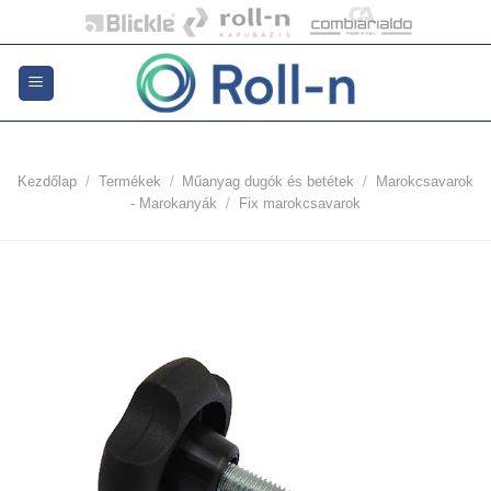
Skip
to
content
Kezdőlap
/
Termékek
/
Műanyag dugók és betétek
/
Marokcsavarok
- Marokanyák
/
Fix marokcsavarok