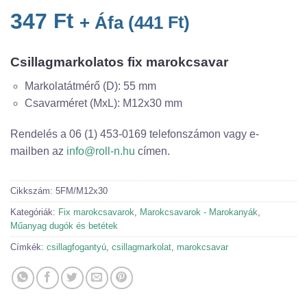
347
Ft
+ Áfa (
441
Ft
)
Csillagmarkolatos fix marokcsavar
Markolatátmérő (D): 55 mm
Csavarméret (MxL): M12x30 mm
Rendelés a 06 (1) 453-0169 telefonszámon vagy e-
mailben az
info@roll-n.hu
címen.
Cikkszám:
5FM/M12x30
Kategóriák:
Fix marokcsavarok
,
Marokcsavarok - Marokanyák
,
Műanyag dugók és betétek
Címkék:
csillagfogantyú
,
csillagmarkolat
,
marokcsavar